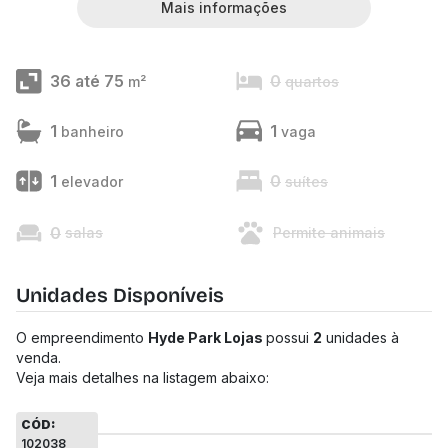
Mais informações
36 até 75
0
m²
quartos
1
1
banheiro
vaga
1
0
elevador
suítes
0
salas
Permite animais
Unidades Disponíveis
O empreendimento
Hyde Park Lojas
possui
2
unidades à
venda.
Veja mais detalhes na listagem abaixo:
CÓD:
102038