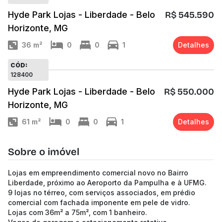
Hyde Park Lojas - Liberdade - Belo
R$ 545.590
Horizonte, MG
36
m²
0
0
1
Detalhes
CÓD:
128400
Hyde Park Lojas - Liberdade - Belo
R$ 550.000
Horizonte, MG
61
m²
0
0
1
Detalhes
Sobre o imóvel
Lojas em empreendimento comercial novo no Bairro
Liberdade, próximo ao Aeroporto da Pampulha e à UFMG.
9 lojas no térreo, com serviços associados, em prédio
comercial com fachada imponente em pele de vidro.
Lojas com 36m² a 75m², com 1 banheiro.