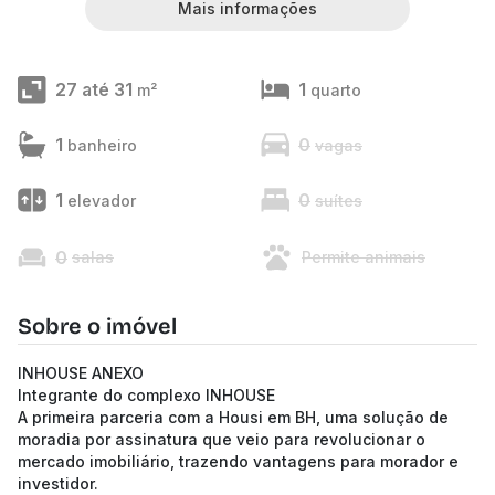
Mais informações
27 até 31
1
m²
quarto
1
0
banheiro
vagas
1
0
elevador
suítes
0
salas
Permite animais
Sobre o imóvel
INHOUSE ANEXO
Integrante do complexo INHOUSE
A primeira parceria com a Housi em BH, uma solução de
moradia por assinatura que veio para revolucionar o
mercado imobiliário, trazendo vantagens para morador e
investidor.