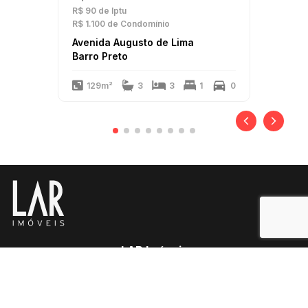
R$ 90
de Iptu
R$ 1.100
de Condomínio
Avenida Augusto de Lima
Barro Preto
129m²
3
3
1
0
LAR Imóveis
Copyright 2025
PJ-1341