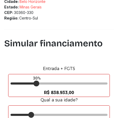
Situada em ponto estratégico do bairro Santa Lúcia, com
Cidade:
Belo Horizonte
fácil acesso e boa visibilidade, em região consolidada e
Estado:
Minas Gerais
com fluxo constante.
CEP:
30360-330
Região:
Centro-Sul
Simular financiamento