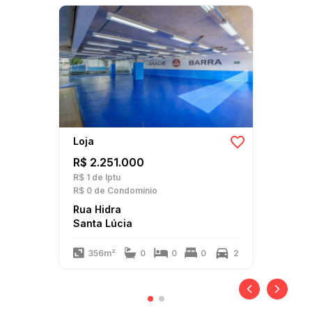
Loja
R$ 2.251.000
R$ 1
de Iptu
R$ 0
de Condomínio
Rua Hidra
Santa Lúcia
356m²
0
0
0
2