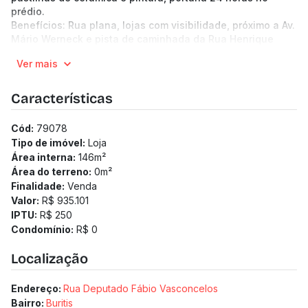
prédio.
Benefícios: Rua plana, lojas com visibilidade, próximo a Av.
Mário Werneck e pista de caminhada da Rua Henrique
Badaró Portugal. (Os preços e informações poderão sofrer
Ver mais
mudanças. Solicitamos a confirmação com nossa equipe).
Características
Cód:
79078
Tipo de imóvel:
Loja
Área interna:
146
m²
Área do terreno:
0
m²
Finalidade:
Venda
Valor:
R$ 935.101
IPTU:
R$ 250
Condomínio:
R$ 0
Localização
Endereço:
Rua Deputado Fábio Vasconcelos
Bairro:
Buritis