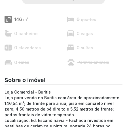
146
0
m²
quartos
0
0
banheiros
vagas
0
0
elevadores
suítes
0
salas
Permite animais
Sobre o imóvel
Loja Comercial - Buritis
Loja para venda no Buritis com área de aproximadamente
146,54 m²; de frente para a rua; piso em concreto nível
zero; 4,50 metros de pé direito e 5,52 metros de frente;
portas frontais de vidro temperado.
Localização: Ed. Escandinávia - Fachada revestida em
pastilhas de cerâmica e pintura, portaria 24 horas no