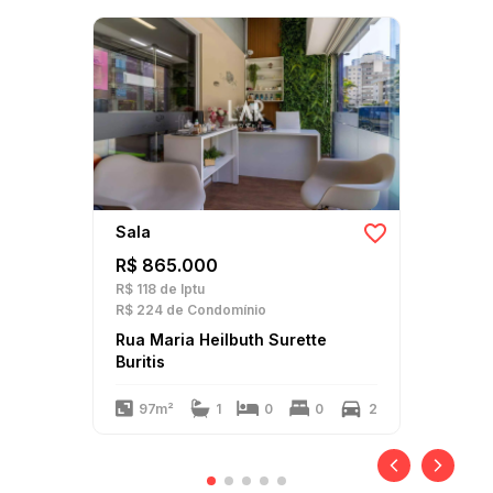
Sala
R$ 865.000
R$ 118
de Iptu
R$ 224
de Condomínio
Rua Maria Heilbuth Surette
Buritis
97m²
1
0
0
2