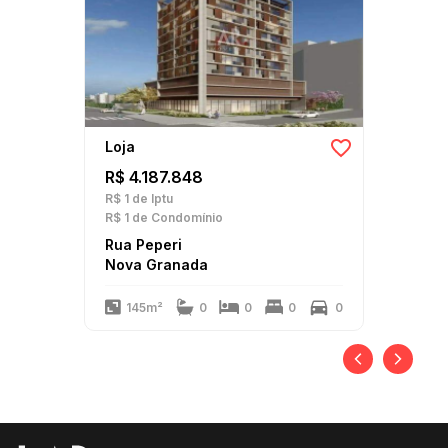
Loja
R$ 4.187.848
R$ 1
de Iptu
R$ 1
de Condomínio
Rua Peperi
Nova Granada
145m²
0
0
0
0