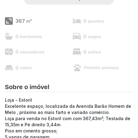
367
0
m²
quartos
0
0
banheiros
vagas
0
0
elevadores
suítes
0
salas
Permite animais
Sobre o imóvel
Loja - Estoril
Excelente espaço, localizada da Avenida Barão Homem de
Melo , próximo ao mais farto e variado comércio.
Loja para venda no Estoril com com 367,43m²; Testada de
15,35m e Pé direito 3,44m
Piso em cimento grosso;
5 vagas de garagem;