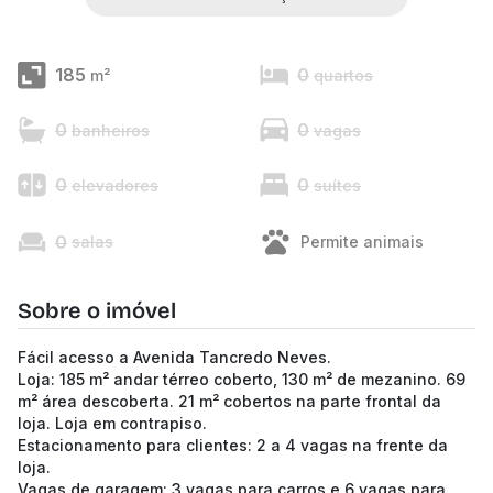
185
0
m²
quartos
0
0
banheiros
vagas
0
0
elevadores
suítes
0
salas
Permite animais
Sobre o imóvel
Fácil acesso a Avenida Tancredo Neves.
Loja: 185 m² andar térreo coberto, 130 m² de mezanino. 69
m² área descoberta. 21 m² cobertos na parte frontal da
loja. Loja em contrapiso.
Estacionamento para clientes: 2 a 4 vagas na frente da
loja.
Vagas de garagem: 3 vagas para carros e 6 vagas para