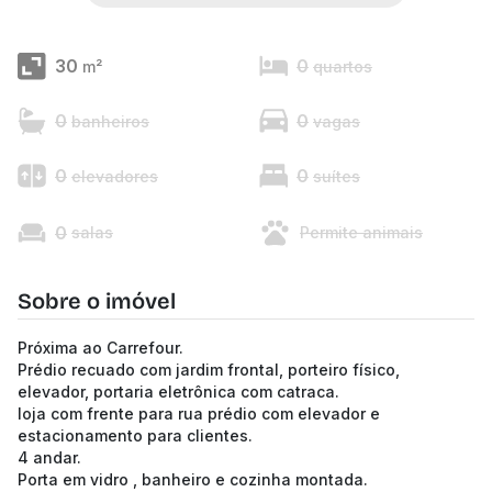
30
0
m²
quartos
0
0
banheiros
vagas
0
0
elevadores
suítes
0
salas
Permite animais
Sobre o imóvel
Próxima ao Carrefour.
Prédio recuado com jardim frontal, porteiro físico,
elevador, portaria eletrônica com catraca.
loja com frente para rua prédio com elevador e
estacionamento para clientes.
4 andar.
Porta em vidro , banheiro e cozinha montada.