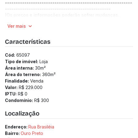
-----------------------------------------------------------
-------------------------------------------------
(Os preços e informações poderão sofrer mudanças.
Solicitamos a confirmação com nossa equipe).
Ver mais
Características
Cód:
65097
Tipo de imóvel:
Loja
Área interna:
30
m²
Área do terreno:
360
m²
Finalidade:
Venda
Valor:
R$ 229.000
IPTU:
R$ 0
Condomínio:
R$ 300
Localização
Endereço:
Rua Brasiléia
Bairro:
Ouro Preto