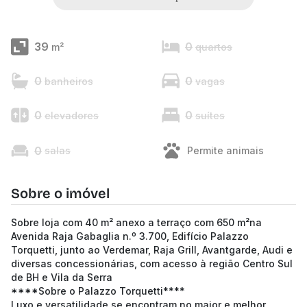
39
0
m²
quartos
0
0
banheiros
vagas
0
0
elevadores
suítes
0
salas
Permite animais
Sobre o imóvel
Sobre loja com 40 m² anexo a terraço com 650 m²na
Avenida Raja Gabaglia n.º 3.700, Edifício Palazzo
Torquetti, junto ao Verdemar, Raja Grill, Avantgarde, Audi e
diversas concessionárias, com acesso à região Centro Sul
de BH e Vila da Serra
****Sobre o Palazzo Torquetti****
Luxo e versatilidade se encontram no maior e melhor