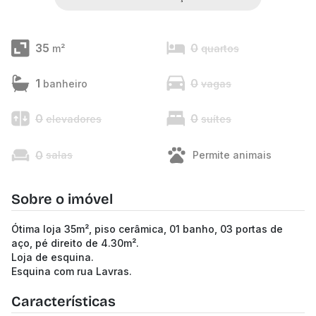
35
0
m²
quartos
1
0
banheiro
vagas
0
0
elevadores
suítes
0
salas
Permite animais
Sobre o imóvel
Ótima loja 35m², piso cerâmica, 01 banho, 03 portas de
aço, pé direito de 4.30m².
Loja de esquina.
Esquina com rua Lavras.
Características