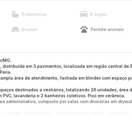
0
0
banheiros
vagas
0
salas
Permite animais
te/MG.
 distribuída em 3 pavimentos, localizada em região central de 
 Pena.
 ampla área de atendimento, fachada em blindex com espaço p
aços destinados a vestiários, totalizando 26 unidades, área 
m PVC, lavanderia e 2 banheiros coletivos. Piso em cerâmica.
 administrativa, composto por salas com divisórias em drywal
, projeto de iluminação, ar condicionado central, sistema de
ssibilidade.
xima a restaurantes, farmácias, supermercados, bancos, comérc