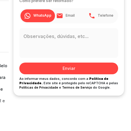
Como prefere ser retornado?
WhatsApp
Email
Telefone
Belo
Enviar
ara
Ao informar meus dados, concordo com a
Política de
Privacidade.
Este site é protegido pelo reCAPTCHA e pelas
Políticas de Privacidade
e
Termos de Serviço
do Google.
de
l e
ios e