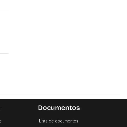
o e
s
Documentos
e
Lista de documentos