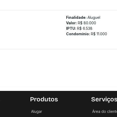
uições, academias, centros corporativos, lojas de departament
tamos a confirmação com nossa equipe).
Finalidade:
Aluguel
Valor:
R$ 80.000
IPTU:
R$ 6.538
Condomínio:
R$ 11.000
s
Produtos
Serviço
Alugar
Área do client