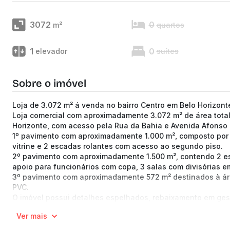
3072
0
m²
quartos
1
0
elevador
suítes
Sobre o imóvel
Loja de 3.072 m² á venda no bairro Centro em Belo Horizon
Loja comercial com aproximadamente 3.072 m² de área total,
Horizonte, com acesso pela Rua da Bahia e Avenida Afonso
1º pavimento com aproximadamente 1.000 m², composto por
vitrine e 2 escadas rolantes com acesso ao segundo piso.
2º pavimento com aproximadamente 1.500 m², contendo 2 esp
apoio para funcionários com copa, 3 salas com divisórias e
3º pavimento com aproximadamente 572 m² destinados à área
PVC.
O imóvel possui detalhes espelhados, rebaixamento em gesso
combate a incêndio, saída de emergência e elevador de ace
Ver mais
Localização com grande fluxo de pedestres e veículos, pró
diversos serviços da região central.