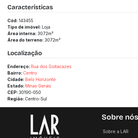
Imóvel adequado para grandes operações comerciais, instit
Características
diferentes segmentos empresariais.
(Os preços e informações poderão sofrer mudanças. Solici
Cód:
143455
Tipo de imóvel:
Loja
Área interna:
3072
m²
Área do terreno:
3072
m²
Localização
Endereço:
Rua dos Goitacazes
Bairro:
Centro
Cidade:
Belo Horizonte
Estado:
Minas Gerais
CEP:
30190-050
Região:
Centro-Sul
Sobre nó
Sobre a LAR