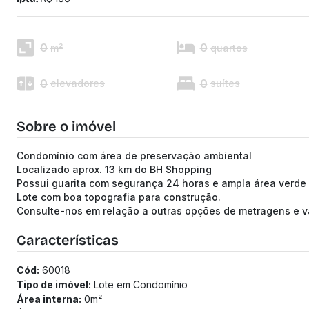
0
0
m²
quartos
0
0
elevadores
suítes
Sobre o imóvel
Condomínio com área de preservação ambiental
Localizado aprox. 13 km do BH Shopping
Possui guarita com segurança 24 horas e ampla área verde
Lote com boa topografia para construção.
Consulte-nos em relação a outras opções de metragens e v
Características
Cód:
60018
Tipo de imóvel:
Lote em Condomínio
Área interna:
0
m²