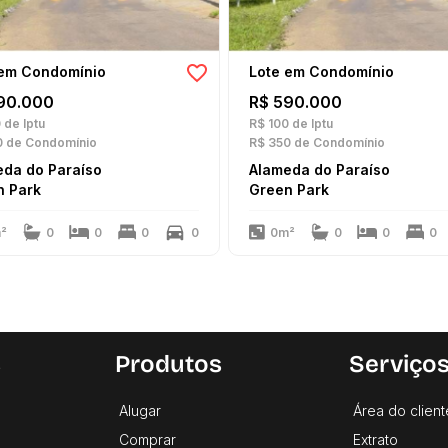
 em Condomínio
Lote em Condomínio
90.000
R$ 590.000
0
de Iptu
R$ 100
de Iptu
0
de Condomínio
R$ 350
de Condomínio
eda do Paraíso
Alameda do Paraíso
n Park
Green Park
²
0
0
0
0
0m²
0
0
0
s
Produtos
Serviço
Alugar
Área do client
Comprar
Extrato