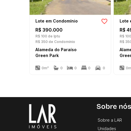
Lote em Condomínio
Lote
R$ 390.000
R$ 4
R$ 100
de Iptu
R$ 10
R$ 350
de Condomínio
R$ 35
Alameda do Paraíso
Alam
Green Park
Gree
0m²
0
0
0
0
0m
Sobre nó
Sobre a LAR
Unidades