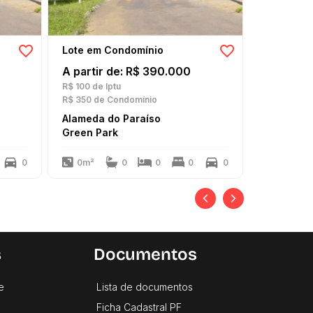
Lote em Condomínio
A partir de: R$ 390.000
R$ 100
de Iptu
R$ 350
de Condomínio
Alameda do Paraíso
Green Park
0
0m²
0
0
0
0
s
Documentos
e
Lista de documentos
Ficha Cadastral PF