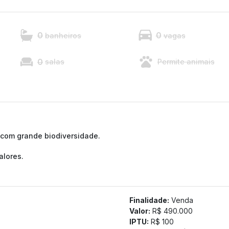
0
0
banheiros
vagas
0
salas
Permite animais
 com grande biodiversidade.
alores.
Finalidade:
Venda
Valor:
R$ 490.000
IPTU:
R$ 100