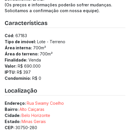
(Os preços e informações poderão sofrer mudanças.
Solicitamos a confirmação com nossa equipe).
Características
Cód:
67183
Tipo de imóvel:
Lote - Terreno
Área interna:
700
m²
Área do terreno:
700
m²
Finalidade:
Venda
Valor:
R$ 690.000
IPTU:
R$ 397
Condomínio:
R$ 0
Localização
Endereço:
Rua Swamy Coelho
Bairro:
Alto Caiçaras
Cidade:
Belo Horizonte
Estado:
Minas Gerais
CEP:
30750-280