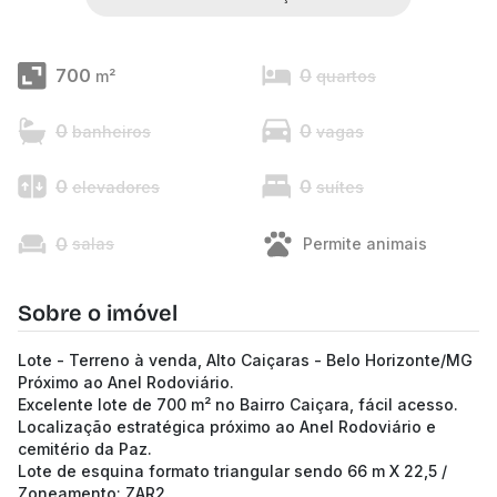
700
0
m²
quartos
0
0
banheiros
vagas
0
0
elevadores
suítes
0
salas
Permite animais
Sobre o imóvel
Lote - Terreno à venda, Alto Caiçaras - Belo Horizonte/MG
Próximo ao Anel Rodoviário.
Excelente lote de 700 m² no Bairro Caiçara, fácil acesso.
Localização estratégica próximo ao Anel Rodoviário e
cemitério da Paz.
Lote de esquina formato triangular sendo 66 m X 22,5 /
Zoneamento: ZAR2.