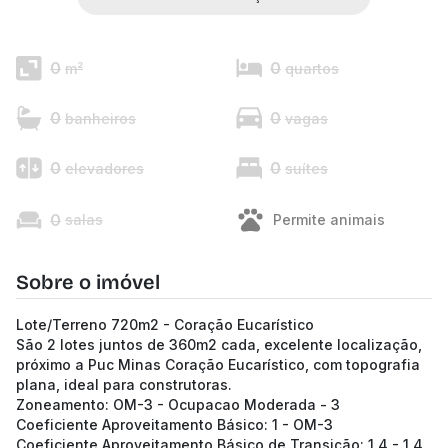
0
0
m²
quartos
0
0
banheiros
vagas
0
0
elevadores
suítes
0
salas
Permite animais
Sobre o imóvel
Lote/Terreno 720m2 - Coração Eucarístico
São 2 lotes juntos de 360m2 cada, excelente localização,
próximo a Puc Minas Coração Eucarístico, com topografia
plana, ideal para construtoras.
Zoneamento: OM-3 - Ocupacao Moderada - 3
Coeficiente Aproveitamento Básico: 1 - OM-3
Coeficiente Aproveitamento Básico de Transição: 1,4 - 1,4