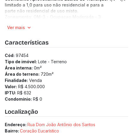
limitado a 1,0 para uso não residencial e para a
parte não residencial de uso misto.
Zoneamento: OM-3 - Ocupacao Moderada - 3
(Os preços e informações poderão sofrer mudanças.
Ver mais
Solicitamos a confirmação com nossa equipe).
Características
Cód:
97454
Tipo de imóvel:
Lote - Terreno
Área interna:
0
m²
Área do terreno:
720
m²
Finalidade:
Venda
Valor:
R$ 4.500.000
IPTU:
R$ 632
Condomínio:
R$ 0
Localização
Endereço:
Rua Dom João Antônio dos Santos
Bairro:
Coração Eucarístico