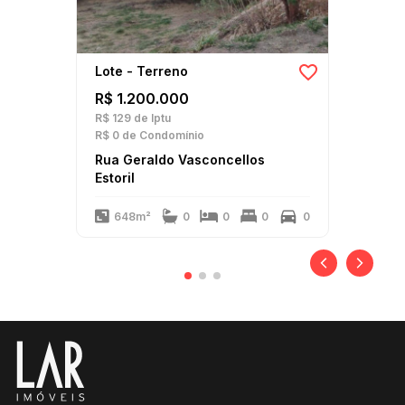
Lote - Terreno
R$ 1.200.000
R$ 129
de Iptu
R$ 0
de Condomínio
Rua Geraldo Vasconcellos
Estoril
648m²
0
0
0
0