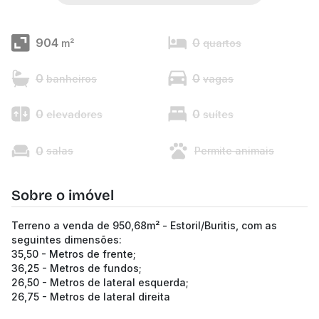
904
0
m²
quartos
0
0
banheiros
vagas
0
0
elevadores
suítes
0
salas
Permite animais
Sobre o imóvel
Terreno a venda de 950,68m² - Estoril/Buritis, com as
seguintes dimensões:
35,50 - Metros de frente;
36,25 - Metros de fundos;
26,50 - Metros de lateral esquerda;
26,75 - Metros de lateral direita