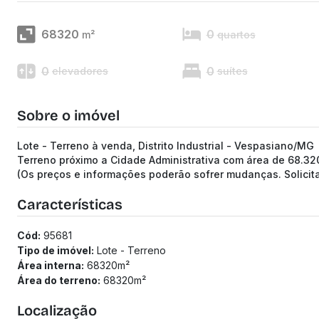
68320
0
m²
quartos
0
0
elevadores
suítes
Sobre o imóvel
Lote - Terreno à venda, Distrito Industrial - Vespasiano/MG
Terreno próximo a Cidade Administrativa com área de 68.32
(Os preços e informações poderão sofrer mudanças. Solici
Características
Cód:
95681
Tipo de imóvel:
Lote - Terreno
Área interna:
68320
m²
Área do terreno:
68320
m²
Localização