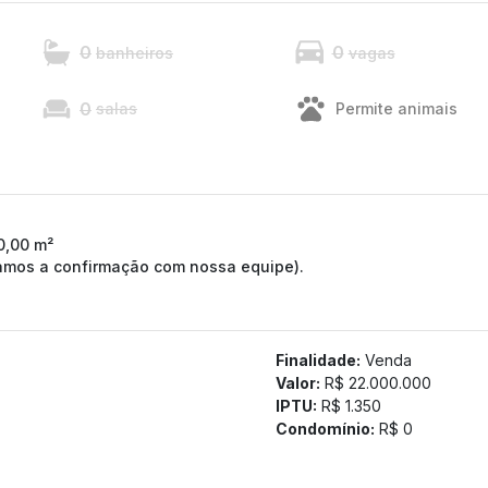
0
0
banheiros
vagas
0
salas
Permite animais
0,00 m²
tamos a confirmação com nossa equipe).
Finalidade:
Venda
Valor:
R$ 22.000.000
IPTU:
R$ 1.350
Condomínio:
R$ 0