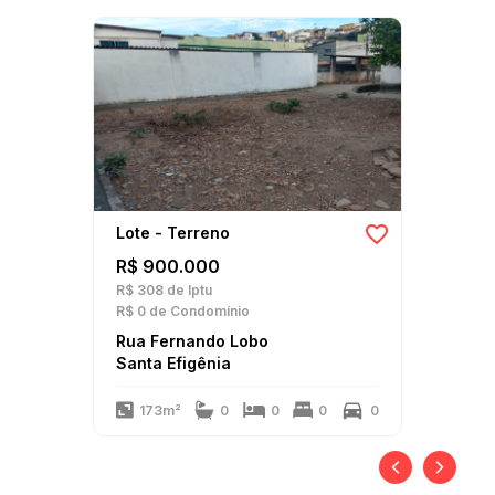
Lote - Terreno
R$ 900.000
R$ 308
de Iptu
R$ 0
de Condomínio
Rua Fernando Lobo
Santa Efigênia
173m²
0
0
0
0