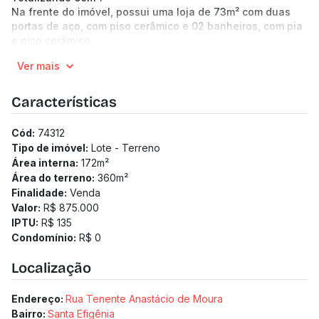
Na frente do imóvel, possui uma loja de 73m² com duas
portas de aço, com piso cerâmico e 02 banheiros, com pia
e piso cerâmico.
01 vaga de garagem livre e descoberta.
Ver mais
Imóvel excelente para Investidores e Construtores. Ponto
comercial. Acessibilidade.
-----------------------------------------------------------
Características
-------------------------------------------------
(Os preços e informações poderão sofrer mudanças.
Cód:
74312
Solicitamos a confirmação com nossa equipe).
Tipo de imóvel:
Lote - Terreno
Área interna:
172
m²
Área do terreno:
360
m²
Finalidade:
Venda
Valor:
R$ 875.000
IPTU:
R$ 135
Condomínio:
R$ 0
Localização
Endereço:
Rua Tenente Anastácio de Moura
Bairro:
Santa Efigênia