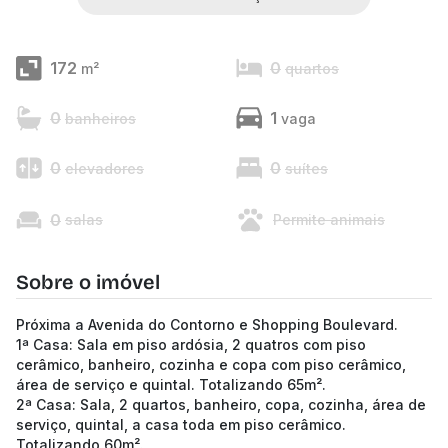
172
0
m²
quartos
0
1
banheiros
vaga
0
0
elevadores
suítes
0
salas
Permite animais
Sobre o imóvel
Próxima a Avenida do Contorno e Shopping Boulevard.
1ª Casa: Sala em piso ardósia, 2 quatros com piso
cerâmico, banheiro, cozinha e copa com piso cerâmico,
área de serviço e quintal. Totalizando 65m².
2ª Casa: Sala, 2 quartos, banheiro, copa, cozinha, área de
serviço, quintal, a casa toda em piso cerâmico.
Totalizando 60m².