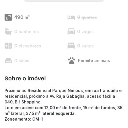
490
0
m²
quartos
0
0
banheiros
vagas
0
0
elevadores
suítes
0
salas
Permite animais
Sobre o imóvel
Próximo ao Residencial Parque Nimbus, em rua tranquila e
residencial, próximo a Av. Raja Gabáglia, acesso fácil a
040, BH Shopping.
Lote em aclive com 12,00 m² de frente, 15 m² de fundos, 35
m² lateral, 37,5 m² lateral esquerda.
Zoneamento: OM-1