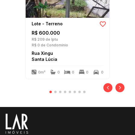
Lote - Terreno
R$ 600.000
R$ 209
de Iptu
R$ 0
de Condomínio
Rua Xingu
Santa Lúcia
0m²
0
0
0
0