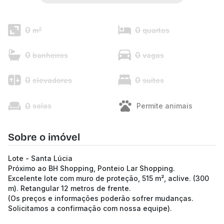
0
0
m²
quartos
0
0
banheiros
vagas
0
0
elevadores
suítes
0
salas
Permite animais
Sobre o imóvel
Lote - Santa Lúcia
Próximo ao BH Shopping, Ponteio Lar Shopping.
Excelente lote com muro de proteção, 515 m², aclive. (300
m). Retangular 12 metros de frente.
(Os preços e informações poderão sofrer mudanças.
Solicitamos a confirmação com nossa equipe).