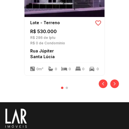
Lote - Terreno
R$ 530.000
R$ 286
de Iptu
R$ 0
de Condomínio
Rua Júpiter
Santa Lúcia
0m²
0
0
0
0