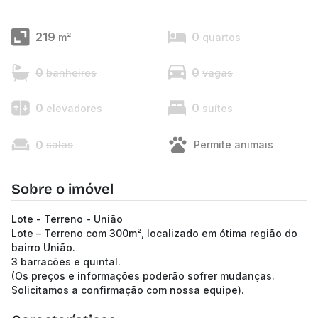
219
0
m²
quartos
0
0
banheiros
vagas
0
0
elevadores
suítes
0
salas
Permite animais
Sobre o imóvel
Lote - Terreno - União
Lote – Terreno com 300m², localizado em ótima região do
bairro União.
3 barracões e quintal.
(Os preços e informações poderão sofrer mudanças.
Solicitamos a confirmação com nossa equipe).