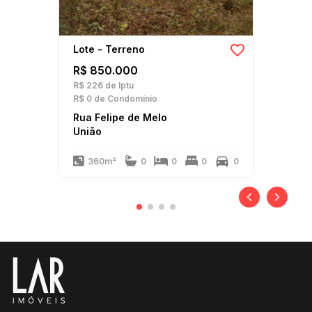
Lote - Terreno
R$ 850.000
R$ 226
de Iptu
R$ 0
de Condomínio
Rua Felipe de Melo
União
360m²
0
0
0
0