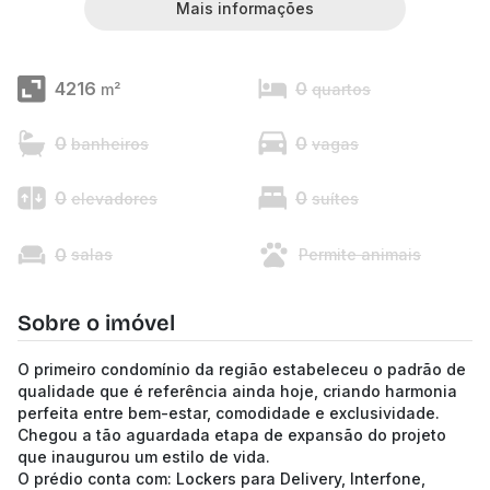
Mais informações
4216
0
m²
quartos
0
0
banheiros
vagas
0
0
elevadores
suítes
0
salas
Permite animais
Sobre o imóvel
O primeiro condomínio da região estabeleceu o padrão de
qualidade que é referência ainda hoje, criando harmonia
perfeita entre bem-estar, comodidade e exclusividade.
Chegou a tão aguardada etapa de expansão do projeto
que inaugurou um estilo de vida.
O prédio conta com: Lockers para Delivery, Interfone,