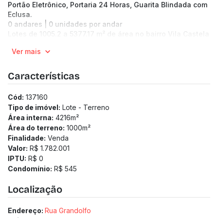
Portão Eletrônico, Portaria 24 Horas, Guarita Blindada com
Eclusa.
0 andares | 0 unidades por andar
Lotes de 1005.2 a 5377.17 m² de área no bairro Vila Castela
Pronto para morar
Ver mais
Medidor de água individualizado
Medidor de gás individualizado
Características
Cód:
137160
Tipo de imóvel:
Lote - Terreno
Área interna:
4216
m²
Área do terreno:
1000
m²
Finalidade:
Venda
Valor:
R$ 1.782.001
IPTU:
R$ 0
Condomínio:
R$ 545
Localização
Endereço:
Rua Grandolfo