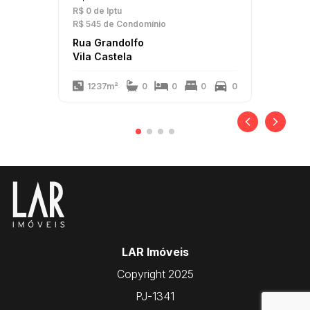
R$ 0
de Iptu
R$ 545
de Condomínio
Rua Grandolfo
Vila Castela
1237m²
0
0
0
0
LAR Imóveis
Copyright 2025
PJ-1341