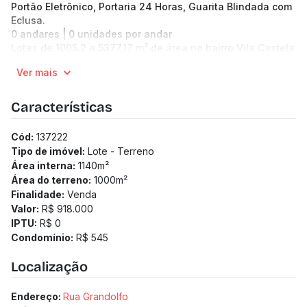
Portão Eletrônico, Portaria 24 Horas, Guarita Blindada com
Eclusa.
0 andares | 0 unidades por andar
Lotes de 1005.2 a 5377.17 m² de área no bairro Vila Castela
Pronto para morar
Ver mais
Medidor de água individualizado
Medidor de gás individualizado
Características
Cód:
137222
Tipo de imóvel:
Lote - Terreno
Área interna:
1140
m²
Área do terreno:
1000
m²
Finalidade:
Venda
Valor:
R$ 918.000
IPTU:
R$ 0
Condomínio:
R$ 545
Localização
Endereço:
Rua Grandolfo