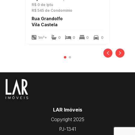
R$ 0
de Iptu
R$ 545
de Condomínio
Rua Grandolfo
Vila Castela
1m²+
0
0
0
0
LAR Imóveis
Copyright 2025
PJ-1341