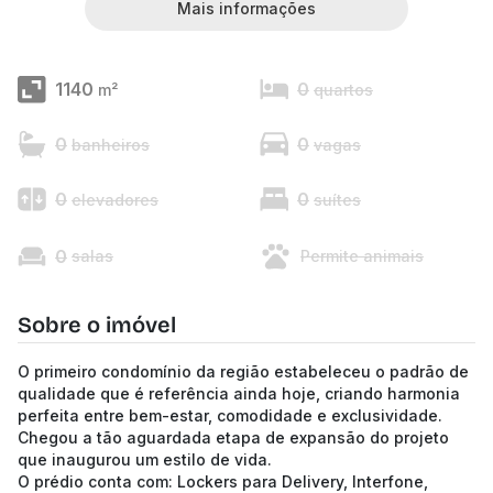
Mais informações
1140
0
m²
quartos
0
0
banheiros
vagas
0
0
elevadores
suítes
0
salas
Permite animais
Sobre o imóvel
O primeiro condomínio da região estabeleceu o padrão de
qualidade que é referência ainda hoje, criando harmonia
perfeita entre bem-estar, comodidade e exclusividade.
Chegou a tão aguardada etapa de expansão do projeto
que inaugurou um estilo de vida.
O prédio conta com: Lockers para Delivery, Interfone,