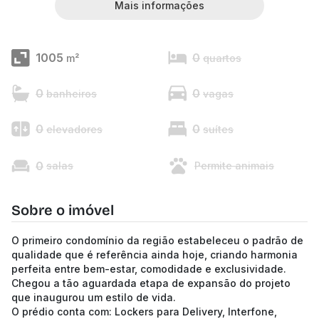
Mais informações
1005
0
m²
quartos
0
0
banheiros
vagas
0
0
elevadores
suítes
0
salas
Permite animais
Sobre o imóvel
O primeiro condomínio da região estabeleceu o padrão de
qualidade que é referência ainda hoje, criando harmonia
perfeita entre bem-estar, comodidade e exclusividade.
Chegou a tão aguardada etapa de expansão do projeto
que inaugurou um estilo de vida.
O prédio conta com: Lockers para Delivery, Interfone,