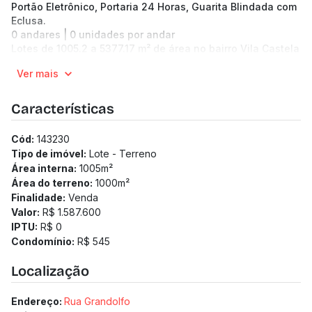
Portão Eletrônico, Portaria 24 Horas, Guarita Blindada com
Eclusa.
0 andares | 0 unidades por andar
Lotes de 1005.2 a 5377.17 m² de área no bairro Vila Castela
Pronto para morar
Ver mais
Medidor de água individualizado
Medidor de gás individualizado
Características
Cód:
143230
Tipo de imóvel:
Lote - Terreno
Área interna:
1005
m²
Área do terreno:
1000
m²
Finalidade:
Venda
Valor:
R$ 1.587.600
IPTU:
R$ 0
Condomínio:
R$ 545
Localização
Endereço:
Rua Grandolfo