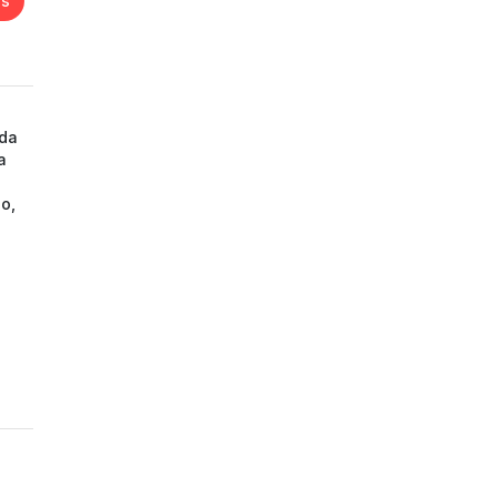
es
 da
a
o,