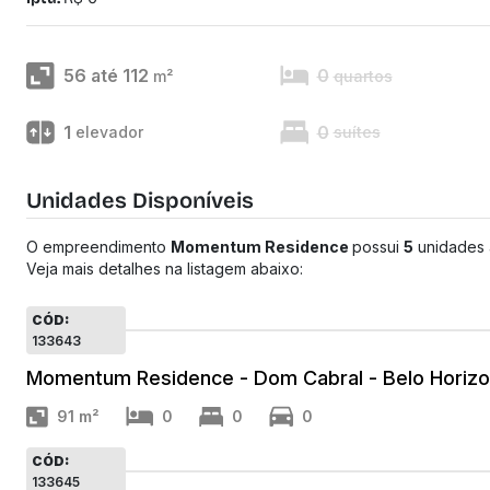
56 até 112
0
m²
quartos
1
0
elevador
suítes
Unidades Disponíveis
O empreendimento
Momentum Residence
possui
5
unidades 
Veja mais detalhes na listagem abaixo:
CÓD:
133643
Momentum Residence - Dom Cabral - Belo Horiz
91
m²
0
0
0
CÓD:
133645