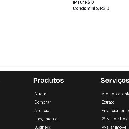
IPTU:
R$ 0
Condomínio:
R$ 0
s
Produtos
Serviço
Alugar
Área do client
Comprar
Extrato
Anunciar
Financiamento
Lançamentos
2ª Via de Bole
Business
Avaliar Imóvel