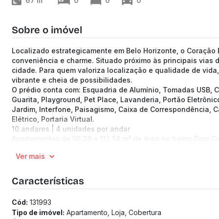
67
m²
0
0
0
Sobre o imóvel
Localizado estrategicamente em Belo Horizonte, o Coração 
conveniência e charme. Situado próximo às principais vias 
cidade. Para quem valoriza localização e qualidade de vida
vibrante e cheia de possibilidades.
O prédio conta com: Esquadria de Alumínio, Tomadas USB, C
Guarita, Playground, Pet Place, Lavanderia, Portão Eletrôni
Jardim, Interfone, Paisagismo, Caixa de Correspondência, C
Elétrico, Portaria Virtual.
10 andares | 4 unidades por andar
Apartamentos de 56.29 a 112.58 m² de área no bairro Dom C
2 quartos
Ver mais
1 a 2 vagas
2 banheiros
Previsão de entrega: 01/08/2027
Características
Medidor de água individualizado
Medidor de gás individualizado
Cód:
131993
Tipo de imóvel:
Apartamento, Loja, Cobertura