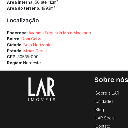
Área interna:
56 até 112
m²
Área do terreno:
1993
m²
Localização
Endereço:
Avenida Edgar da Mata Machado
Bairro:
Dom Cabral
Cidade:
Belo Horizonte
Estado:
Minas Gerais
CEP:
30535-000
Região:
Noroeste
Sobre nó
Sobre a LAR
Unidades
Blog
LAR Social
Contato