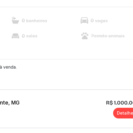
0
0
banheiros
vagas
0
salas
Permite animais
à venda.
onte, MG
R$ 1.000.
Detalh