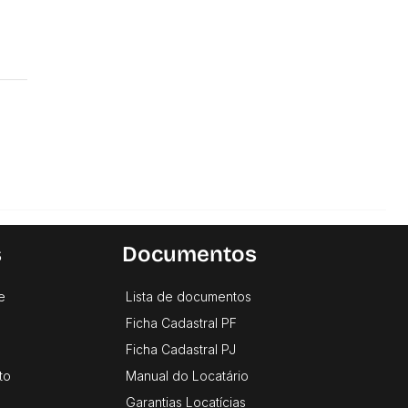
s
Documentos
e
Lista de documentos
Ficha Cadastral PF
Ficha Cadastral PJ
to
Manual do Locatário
Garantias Locatícias