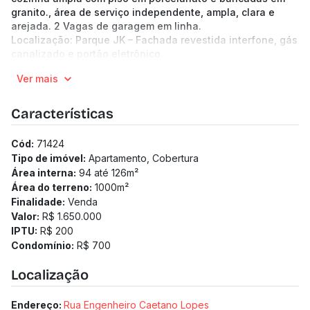
granito., área de serviço independente, ampla, clara e
arejada. 2 Vagas de garagem em linha.
Localização: Parque JK – Fachada revestida interfone, gás
canalizado e portão eletrônico.
Benefícios: próximo à Praça JK.
Ver mais
Características
Cód:
71424
Tipo de imóvel:
Apartamento, Cobertura
Área interna:
94 até 126
m²
Área do terreno:
1000
m²
Finalidade:
Venda
Valor:
R$ 1.650.000
IPTU:
R$ 200
Condomínio:
R$ 700
Localização
Endereço:
Rua Engenheiro Caetano Lopes