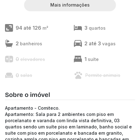
Mais informações
94 até 126
3
m²
quartos
2
2 até 3
banheiros
vagas
0
1
elevadores
suíte
0
salas
Permite animais
Sobre o imóvel
Apartamento - Comiteco.
Apartamento: Sala para 2 ambientes com piso em
porcelanato e varanda com linda vista definitiva, 03
quartos sendo um suíte piso em laminado, banho social e
suíte com piso em porcelanato e bancada em granito,
cozinha ampla com piso em porcelanato e bancadas em