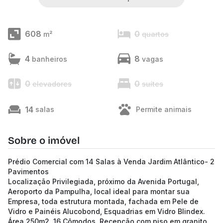
608
0
m²
quartos
4
8
banheiros
vagas
0
0
elevadores
suítes
14
salas
Permite animais
Sobre o imóvel
Prédio Comercial com 14 Salas à Venda Jardim Atlântico- 2
Pavimentos
Localização Privilegiada, próximo da Avenida Portugal,
Aeroporto da Pampulha, local ideal para montar sua
Empresa, toda estrutura montada, fachada em Pele de
Vidro e Painéis Alucobond, Esquadrias em Vidro Blindex.
Área 250m2, 16 Cômodos, Recepção com piso em granito,