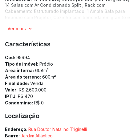
14 Salas com Ar Condicionado Split , Rack com
Cabeamento Estruturado implantado, 1 Ampla Sala para
Reunião com Projetor, Cozinha com bancada em granito e
armário, 3 Banheiros.
Ver mais
Galpão Estrutura Metálica com Área de 400m2, Piso em
Concreto, 2 níveis, Almoxarifado 32m2, Banheiro e Tanque.
8 Vagas de Garagem, 4 externas descobertas e 4 internas
Características
em linha descobertas.
(Os preços e informações poderão sofrer mudanças.
Cód:
95994
Solicitamos a confirmação com nossa equipe).
Tipo de imóvel:
Prédio
Área interna:
608
m²
Área do terreno:
600
m²
Finalidade:
Venda
Valor:
R$ 2.600.000
IPTU:
R$ 470
Condomínio:
R$ 0
Localização
Endereço:
Rua Doutor Natalino Triginelli
Bairro:
Jardim Atlântico