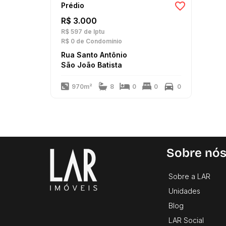
Prédio
R$ 3.000
R$ 597
de Iptu
R$ 0
de Condomínio
Rua Santo Antônio
São João Batista
970m²
8
0
0
0
Sobre nó
Sobre a LAR
Unidades
Blog
LAR Social