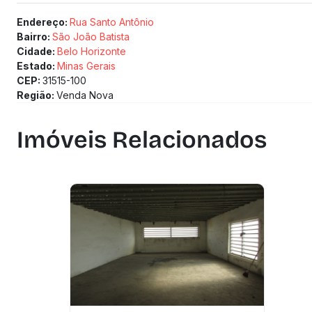
Endereço:
Rua Santo Antônio
Bairro:
São João Batista
Cidade:
Belo Horizonte
Estado:
Minas Gerais
CEP:
31515-100
Região:
Venda Nova
Imóveis Relacionados