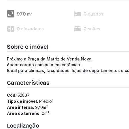
970
0
m²
quartos
0
0
elevadores
suítes
Sobre o imóvel
Próximo a Praça da Matriz de Venda Nova.
Andar corrido com piso em cerâmica.
Ideal para clinicas, faculdades, lojas de departamentos e c
Características
Cód:
52837
Tipo de imóvel:
Prédio
Área interna:
970
m²
Área do terreno:
0
m²
Localização