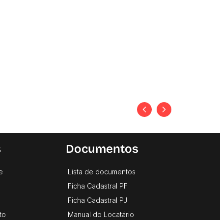
s
Documentos
e
Lista de documentos
Ficha Cadastral PF
Ficha Cadastral PJ
to
Manual do Locatário