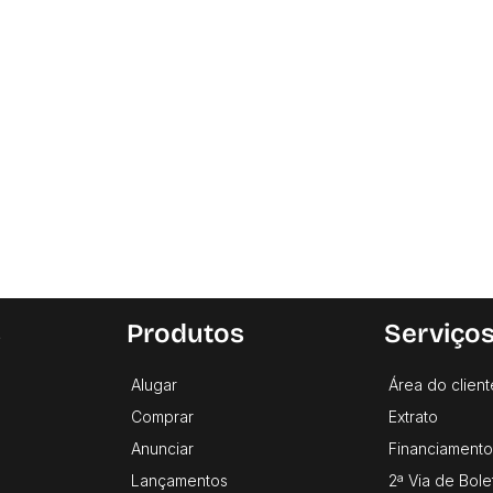
s
Produtos
Serviço
Alugar
Área do client
Comprar
Extrato
Anunciar
Financiamento
Lançamentos
2ª Via de Bole