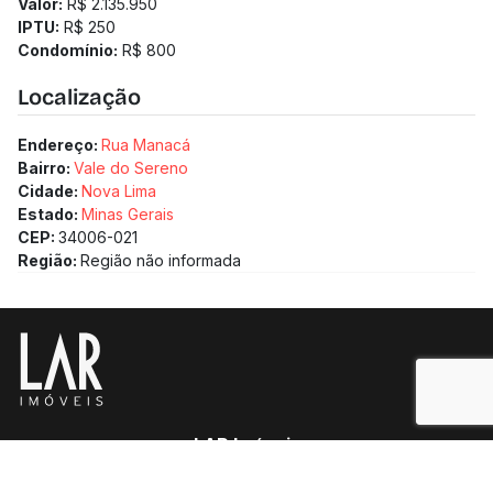
Valor:
R$ 2.135.950
IPTU:
R$ 250
Condomínio:
R$ 800
Localização
Endereço:
Rua Manacá
Bairro:
Vale do Sereno
Cidade:
Nova Lima
Estado:
Minas Gerais
CEP:
34006-021
Região:
Região não informada
LAR Imóveis
Copyright 2025