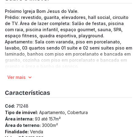
Próximo Igreja Bom Jesus do Vale.
Prédio: revestido, guarita, elevadores, hall social, circuito
de TV. Área de lazer completa: Salão de festas, piscina
com raia, piscina infantil, espaço gourmet, sauna, SPA,
espaço fitness, quadra esportiva, playground.
Apartamento: Sala com varanda, piso em porcelanato,
lavabo, 03 quartos sendo 01 suíte e 02 semi suítes piso em
laminado, banhos com piso em porcelanato e bancada em
granito, cozinha com piso em porcelanato e bancada em
granito e área e banho de serviço.
02 Vagas de garagem em linha.
Ver mais
Características
Cód:
71248
Tipo de imóvel:
Apartamento, Cobertura
Área interna:
93 até 157
m²
Área do terreno:
3000
m²
Finalidade:
Venda