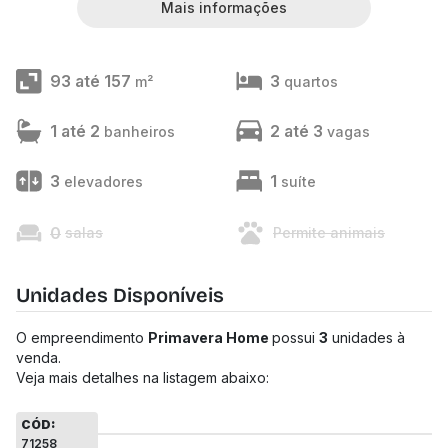
Mais informações
93 até 157
3
m²
quartos
1 até 2
2 até 3
banheiros
vagas
3
1
elevadores
suíte
0
salas
Permite animais
Unidades Disponíveis
O empreendimento
Primavera Home
possui
3
unidades à
venda.
Veja mais detalhes na listagem abaixo:
CÓD:
71258