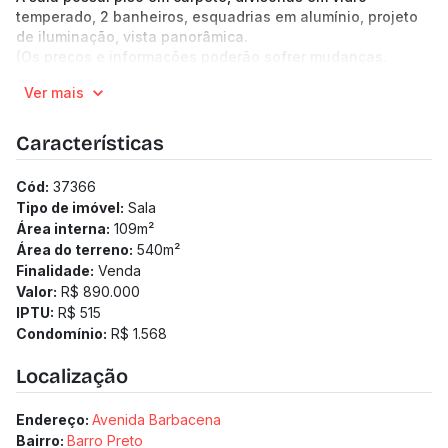
temperado, 2 banheiros, esquadrias em alumínio, projeto
de iluminação, vista panorâmica.
(Os preços e informações poderão sofrer mudanças.
Solicitamos a confirmação com nossa equipe).
Ver mais
Características
Cód:
37366
Tipo de imóvel:
Sala
Área interna:
109
m²
Área do terreno:
540
m²
Finalidade:
Venda
Valor:
R$ 890.000
IPTU:
R$ 515
Condomínio:
R$ 1.568
Localização
Endereço:
Avenida Barbacena
Bairro:
Barro Preto