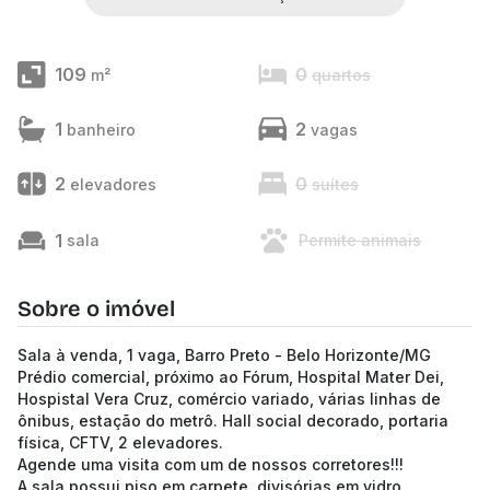
109
0
m²
quartos
1
2
banheiro
vagas
2
0
elevadores
suítes
1
sala
Permite animais
Sobre o imóvel
Sala à venda, 1 vaga, Barro Preto - Belo Horizonte/MG
Prédio comercial, próximo ao Fórum, Hospital Mater Dei,
Hospistal Vera Cruz, comércio variado, várias linhas de
ônibus, estação do metrô. Hall social decorado, portaria
física, CFTV, 2 elevadores.
Agende uma visita com um de nossos corretores!!!
A sala possui piso em carpete, divisórias em vidro