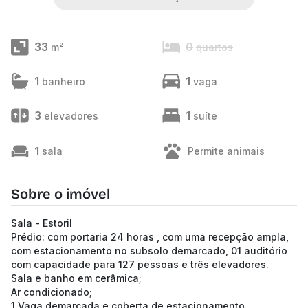
33
0
m²
quartos
1
1
banheiro
vaga
3
1
elevadores
suíte
1
sala
Permite animais
Sobre o imóvel
Sala - Estoril
Prédio: com portaria 24 horas , com uma recepção ampla,
com estacionamento no subsolo demarcado, 01 auditório
com capacidade para 127 pessoas e três elevadores.
Sala e banho em cerâmica;
Ar condicionado;
1 Vaga demarcada e coberta de estacionamento.