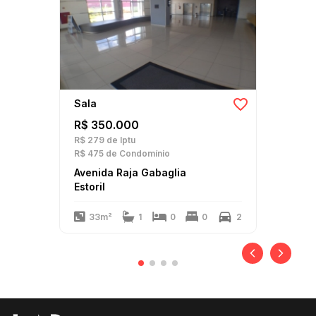
Sala
R$ 350.000
R$ 279
de Iptu
R$ 475
de Condomínio
Avenida Raja Gabaglia
Estoril
33m²
1
0
0
2