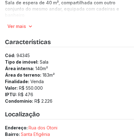
Sala de espera de 40 m², compartilhada com outro
conjunto do mesmo andar, equipada com cadeiras e
banheiro
Área total de 140 m², sendo duas salas com 61 m² e 79 m²
Ver mais
Piso em porcelanato e cerâmica
5 salas, sendo 1 com banheiro privativo
Lavabo
Características
Copa com armários
Garagem: 1 vaga livre, coberta e demarcada
Cód:
94345
Tipo de imóvel:
Sala
Área interna:
140
m²
Área do terreno:
183
m²
Finalidade:
Venda
Valor:
R$ 550.000
IPTU:
R$ 476
Condomínio:
R$ 2.226
Localização
Endereço:
Rua dos Otoni
Bairro:
Santa Efigênia