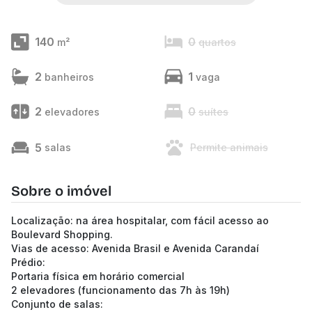
140
0
m²
quartos
2
1
banheiros
vaga
2
0
elevadores
suítes
5
salas
Permite animais
Sobre o imóvel
Localização: na área hospitalar, com fácil acesso ao
Boulevard Shopping.
Vias de acesso: Avenida Brasil e Avenida Carandaí
Prédio:
Portaria física em horário comercial
2 elevadores (funcionamento das 7h às 19h)
Conjunto de salas: