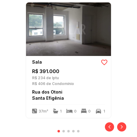
Sala
R$ 391.000
R$ 234
de Iptu
R$ 406
de Condomínio
Rua dos Otoni
Santa Efigênia
37m²
1
0
0
1