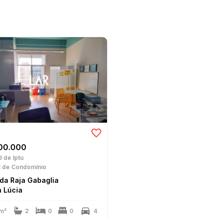
00.000
9
de Iptu
3
de Condomínio
da Raja Gabaglia
 Lúcia
m²
2
0
0
4