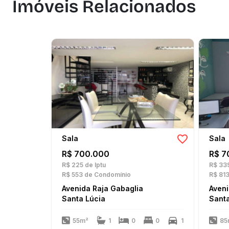
Imóveis Relacionados
Sala
Sala
R$ 700.000
R$ 7
R$ 225
de Iptu
R$ 33
R$ 553
de Condomínio
R$ 81
Avenida Raja Gabaglia
Aveni
Santa Lúcia
Santa
55m²
1
0
0
1
85