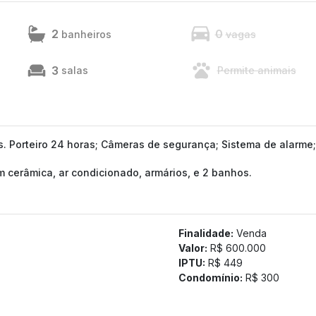
2
0
banheiros
vagas
3
salas
Permite animais
es. Porteiro 24 horas; Câmeras de segurança; Sistema de alarme;
 cerâmica, ar condicionado, armários, e 2 banhos.
Finalidade:
Venda
Valor:
R$ 600.000
IPTU:
R$ 449
Condomínio:
R$ 300