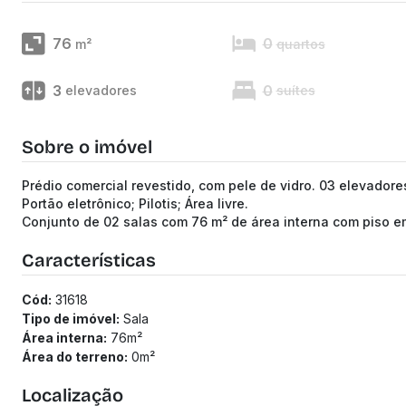
76
0
m²
quartos
3
0
elevadores
suítes
Sobre o imóvel
Prédio comercial revestido, com pele de vidro. 03 elevador
Portão eletrônico; Pilotis; Área livre.
Conjunto de 02 salas com 76 m² de área interna com piso em
Características
Cód:
31618
Tipo de imóvel:
Sala
Área interna:
76
m²
Área do terreno:
0
m²
Localização