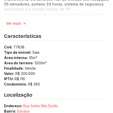
03 elevadores, porteiro 24 horas, sistema de segurança
monitorado por circuito interno de TV.
Localização privilegiada na Savassi, próximo as Avenidas
Getúlio Vargas, Avenida Afonso Pena, Corpo de Bombeiros,
Ver mais
comércio bem diversificado, próximo a bancos, escolas,
restaurantes, faculdades, acesso a ônibus.
(Os preços e informações poderão sofrer mudanças.
Características
Solicitamos a confirmação com nossa equipe).
Cód:
77838
Tipo de imóvel:
Sala
Área interna:
35
m²
Área do terreno:
1200
m²
Finalidade:
Venda
Valor:
R$ 200.000
IPTU:
R$ 116
Condomínio:
R$ 280
Localização
Endereço:
Rua Santa Rita Durão
Bairro:
Savassi