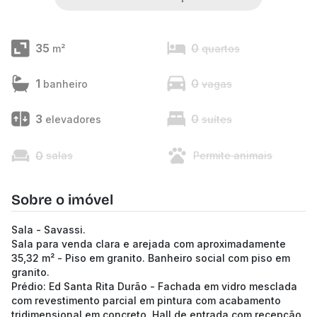
35
0
m²
quartos
1
0
banheiro
vagas
3
0
elevadores
suítes
0
salas
Permite animais
Sobre o imóvel
Sala - Savassi.
Sala para venda clara e arejada com aproximadamente
35,32 m² - Piso em granito. Banheiro social com piso em
granito.
Prédio: Ed Santa Rita Durão - Fachada em vidro mesclada
com revestimento parcial em pintura com acabamento
tridimensional em concreto. Hall de entrada com recepção,