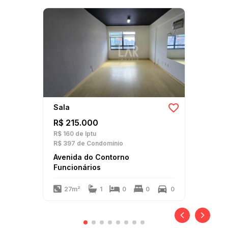
Sala
R$ 215.000
R$ 160
de Iptu
R$ 397
de Condomínio
Avenida do Contorno
Funcionários
27m²
1
0
0
0