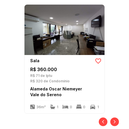
Sala
R$ 360.000
R$ 71
de Iptu
R$ 320
de Condomínio
Alameda Oscar Niemeyer
Vale do Sereno
36m²
1
0
0
1