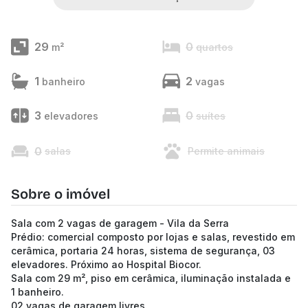
29
0
m²
quartos
1
2
banheiro
vagas
3
0
elevadores
suítes
0
salas
Permite animais
Sobre o imóvel
Sala com 2 vagas de garagem - Vila da Serra
Prédio: comercial composto por lojas e salas, revestido em
cerâmica, portaria 24 horas, sistema de segurança, 03
elevadores. Próximo ao Hospital Biocor.
Sala com 29 m², piso em cerâmica, iluminação instalada e
1 banheiro.
02 vagas de garagem livres.