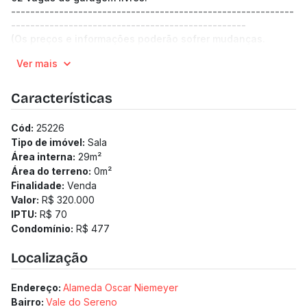
-----------------------------------------------------------
-------------------------------------------------
(Os preços e informações poderão sofrer mudanças.
Solicitamos a confirmação com nossa equipe).
Ver mais
Características
Cód:
25226
Tipo de imóvel:
Sala
Área interna:
29
m²
Área do terreno:
0
m²
Finalidade:
Venda
Valor:
R$ 320.000
IPTU:
R$ 70
Condomínio:
R$ 477
Localização
Endereço:
Alameda Oscar Niemeyer
Bairro:
Vale do Sereno