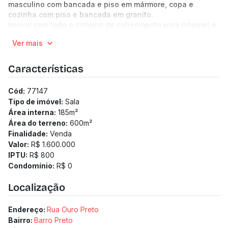
masculino com bancada e piso em mármore, copa e
cozinha com piso e bancada em granito.
Imóvel com todo o sistema de cabeamento para internet e
telefonia, 3 ar condicionados. Persianas rolô.
Ver mais
03 vagas de garagem demarcadas.
-----------------------------------------------------------
-------------------------------------------------
Características
(Os preços e informações poderão sofrer mudanças.
Solicitamos a confirmação com nossa equipe).
Cód:
77147
Tipo de imóvel:
Sala
Área interna:
185
m²
Área do terreno:
600
m²
Finalidade:
Venda
Valor:
R$ 1.600.000
IPTU:
R$ 800
Condomínio:
R$ 0
Localização
Endereço:
Rua Ouro Preto
Bairro:
Barro Preto