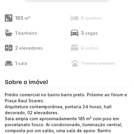
185
0
m²
quartos
1
3
banheiro
vagas
2
0
elevadores
suítes
1
sala
Permite animais
Sobre o imóvel
Prédio comercial no bairro barro preto. Próximo ao fórum e
Praça Raul Soares.
Arquitetura contemporânea, portaria 24 horas, hall
decorado, 02 elevadores.
Sala ampla com aproximadamente 185 m² com piso em
porcelanato fosco. Ar condicionado, iluminação central,
composta por um salão, uma sala de apoio. Banho