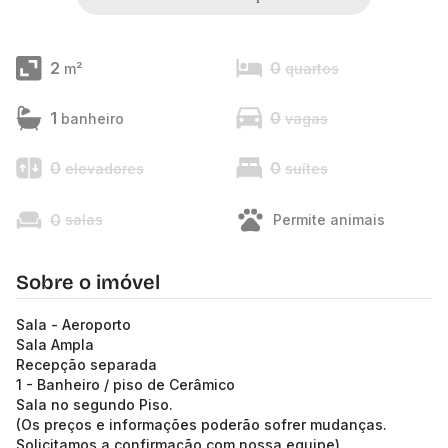
2
0
m²
quartos
1
0
banheiro
vagas
0
0
elevadores
suítes
0
salas
Permite animais
Sobre o imóvel
Sala - Aeroporto
Sala Ampla
Recepção separada
1 - Banheiro / piso de Cerâmico
Sala no segundo Piso.
(Os preços e informações poderão sofrer mudanças.
Solicitamos a confirmação com nossa equipe).