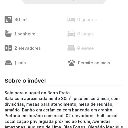
30
0
m²
quartos
1
0
banheiro
vagas
2
0
elevadores
suítes
1
sala
Permite animais
Sobre o imóvel
Sala para aluguel no Barro Preto
Sala com aproximadamente 30m², piso em cerâmica, com
divisórias, mesas para atendimento, mesa de reunião,
armário. Banho em cerâmica com bancada em granito.
Portaria em horário comercial, 02 elevadores, hall social.
Localização privilegiada próximo ao Fórum, Avenidas
Amazonas, Augusto de Lima, Bias Fortes, Olegário Maciel e