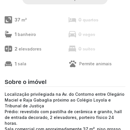
37
0
m²
quartos
1
0
banheiro
vagas
2
0
elevadores
suítes
1
sala
Permite animais
Sobre o imóvel
Localização privilegiada na Av. do Contorno entre Olegário
Maciel e Raja Gabaglia próximo ao Colégio Loyola e
Tribunal de Justiça
Prédio: revestido com pastilha de cerâmica e granito, hall
de entrada decorado, 2 elevadores, porteiro físico 24
horas.
Sala comercial com aproximadamente 37 m², piso grosso,