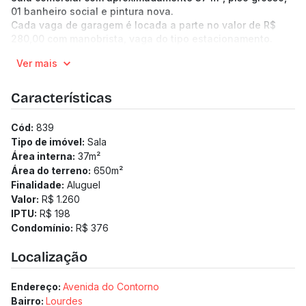
01 banheiro social e pintura nova.
Cada vaga de garagem é locada a parte no valor de R$
280,00 com manobrista, vaga do tipo estacionamento.
Iptu aproximado: R$ 151,00
Ver mais
Características
Cód:
839
Tipo de imóvel:
Sala
Área interna:
37
m²
Área do terreno:
650
m²
Finalidade:
Aluguel
Valor:
R$ 1.260
IPTU:
R$ 198
Condomínio:
R$ 376
Localização
Endereço:
Avenida do Contorno
Bairro:
Lourdes