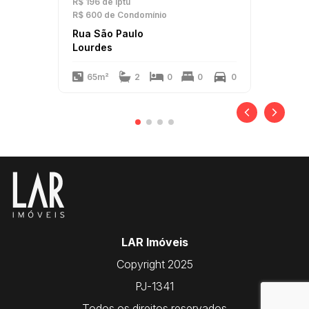
R$ 196
de Iptu
R$ 600
de Condomínio
Rua São Paulo
Lourdes
65m²
2
0
0
0
LAR Imóveis
Copyright 2025
PJ-1341
Todos os direitos reservados