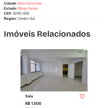
Cidade:
Belo Horizonte
Estado:
Minas Gerais
CEP:
30110-056
Região:
Centro-Sul
Imóveis Relacionados
Sala
R$ 1.500