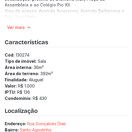
Assembleia e ao Colégio Pio XII.
Vias de acesso: Avenida Amazonas, Avenida Barbacena e
Rua Ouro Preto.
(Os preços e informações poderão sofrer mudanças.
Ver mais
Solicitamos a confirmação com nossa equipe).
Características
Cód:
130274
Tipo de imóvel:
Sala
Área interna:
36
m²
Área do terreno:
392
m²
Finalidade:
Aluguel
Valor:
R$ 1.000
IPTU:
R$ 136
Condomínio:
R$ 430
Localização
Endereço:
Rua Gonçalves Dias
Bairro:
Santo Agostinho