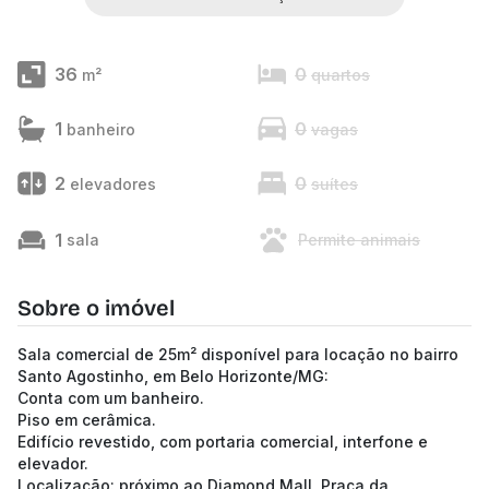
36
0
m²
quartos
1
0
banheiro
vagas
2
0
elevadores
suítes
1
sala
Permite animais
Sobre o imóvel
Sala comercial de 25m² disponível para locação no bairro
Santo Agostinho, em Belo Horizonte/MG:
Conta com um banheiro.
Piso em cerâmica.
Edifício revestido, com portaria comercial, interfone e
elevador.
Localização: próximo ao Diamond Mall, Praça da