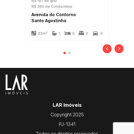
R$ 197
de Iptu
R$ 360
de Condomínio
Avenida do Contorno
Santo Agostinho
32m²
1
0
0
0
LAR Imóveis
Copyright 2025
PJ-1341
Todos os direitos reservados