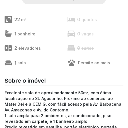
22
0
m²
quartos
1
0
banheiro
vagas
2
0
elevadores
suítes
1
sala
Permite animais
Sobre o imóvel
Excelente sala de aproximadamente 50m², com ótima
localização no St. Agostinho. Próximo ao comércio, ao
Mater Dei e à CEMIG, com fácil acesso pela Av. Barbacena,
Av. Amazonas e Av. do Contorno.
1 sala ampla para 2 ambientes, ar condicionado, piso
revestido em carpete, e 1 banheiro amplo.
Prédio revestido em pastilha, portão eletrônico, portaria