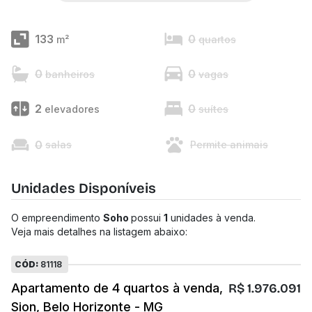
133
0
m²
quartos
0
0
banheiros
vagas
2
0
elevadores
suítes
0
salas
Permite animais
Unidades Disponíveis
O empreendimento
Soho
possui
1
unidades à venda.
Veja mais detalhes na listagem abaixo:
CÓD:
81118
Apartamento de 4 quartos à venda,
R$ 1.976.091
Sion, Belo Horizonte - MG