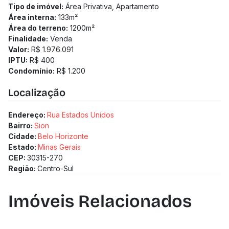
Solicitamos a confirmação com nossa equipe).
Tipo de imóvel:
Área Privativa, Apartamento
Área interna:
133
m²
Área do terreno:
1200
m²
Finalidade:
Venda
Valor:
R$ 1.976.091
IPTU:
R$ 400
Condomínio:
R$ 1.200
Localização
Endereço:
Rua Estados Unidos
Bairro:
Sion
Cidade:
Belo Horizonte
Estado:
Minas Gerais
CEP:
30315-270
Região:
Centro-Sul
Imóveis Relacionados