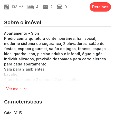
133
m²
4
2
0
Detalhes
Sobre o imóvel
Apartamento - Sion
Prédio com arquitetura contemporânea, hall social,
moderno sistema de segurança, 2 elevadores, salão de
festas, espaço gourmet, salão de jogos, fitness, espaço
kids, quadra, spa, piscina adulto e infantil, água e gás
individualizados, previsão de tomada para carro elétrico
para cada apartamento.
Sala para 2 ambientes;
Lavabo;
4 quartos, sendo 2 suítes e 2 semissuítes;
Cozinha;
Ver mais
Área de serviço e DCE.
Acabamento primoroso.
3 ou 4 vagas de garagem.
Características
Entrega prevista para julho 2024.
(Os preços e informações poderão sofrer mudanças.
Cód:
81115