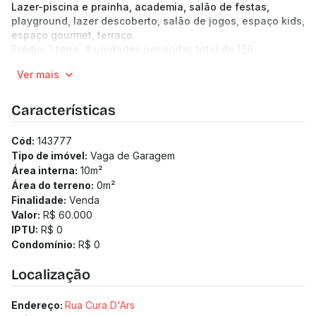
Lazer-piscina e prainha, academia, salão de festas,
playground, lazer descoberto, salão de jogos, espaço kids,
espaço gourmet, terraço.
Prédio: 1 torre, 8 unidades por andar, total de 156
unidades, 23 pavimentos. Hall de entrada, 2 elevadores,
Ver mais
eclusa, bicicletário, lavanderia, mini mercado.
Características
Cód:
143777
Tipo de imóvel:
Vaga de Garagem
Área interna:
10
m²
Área do terreno:
0
m²
Finalidade:
Venda
Valor:
R$ 60.000
IPTU:
R$ 0
Condomínio:
R$ 0
Localização
Endereço:
Rua Cura D'Ars