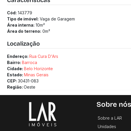
Características
Cód:
143779
Tipo de imóvel:
Vaga de Garagem
Área interna:
10
m²
Área do terreno:
0
m²
Localização
Endereço:
Rua Cura D'Ars
Bairro:
Barroca
Cidade:
Belo Horizonte
Estado:
Minas Gerais
CEP:
30431-083
Região:
Oeste
Sobre nó
Sobre a LAR
Unidades