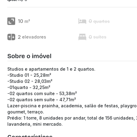
10
0
m²
quartos
2
0
elevadores
suítes
Sobre o imóvel
Studios e apartamentos de 1 e 2 quartos.
-Studio 01 - 25,28m²
-Studio 02 - 28,03m²
-01quarto - 32,25m²
-02 quartos com suíte - 53,38m²
-02 quartos sem suíte - 47,71m²
Lazer-piscina e prainha, academia, salão de festas, playgr
gourmet, terraço.
Prédio: 1 torre, 8 unidades por andar, total de 156 unidades,
lavanderia, mini mercado.