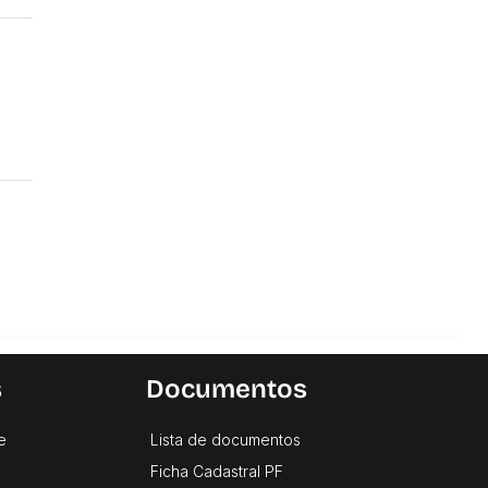
s
Documentos
e
Lista de documentos
Ficha Cadastral PF