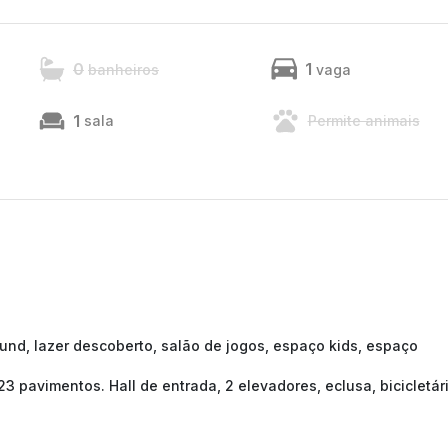
0
1
banheiros
vaga
1
sala
Permite animais
ound, lazer descoberto, salão de jogos, espaço kids, espaço
 23 pavimentos. Hall de entrada, 2 elevadores, eclusa, bicicletár