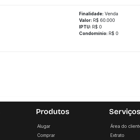
Finalidade:
Venda
Valor:
R$ 60.000
IPTU:
R$ 0
Condomínio:
R$ 0
s
Produtos
Serviço
Alugar
Área do client
Comprar
Extrato