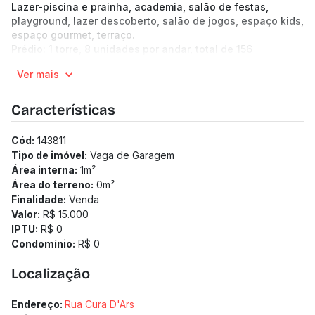
Lazer-piscina e prainha, academia, salão de festas,
playground, lazer descoberto, salão de jogos, espaço kids,
espaço gourmet, terraço.
Prédio: 1 torre, 8 unidades por andar, total de 156
unidades, 23 pavimentos. Hall de entrada, 2 elevadores,
Ver mais
eclusa, bicicletário, lavanderia, mini mercado.
Características
Cód:
143811
Tipo de imóvel:
Vaga de Garagem
Área interna:
1
m²
Área do terreno:
0
m²
Finalidade:
Venda
Valor:
R$ 15.000
IPTU:
R$ 0
Condomínio:
R$ 0
Localização
Endereço:
Rua Cura D'Ars