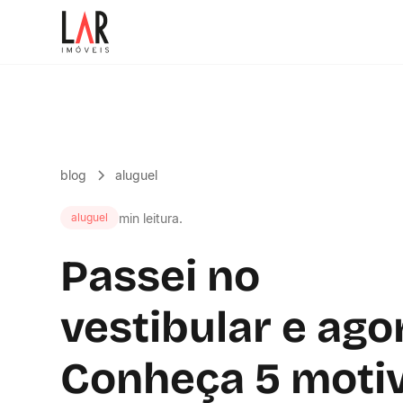
blog
aluguel
min leitura.
aluguel
Passei no
vestibular e ago
Conheça 5 moti