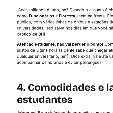
Acessibilidade é tudo, né? Quando o assunto é c
como
Funcionários
e
Floresta
saem na frente. El
público, com várias linhas de ônibus e estações d
universidades. Isso salva nos dias em que você n
caótico de BH!
Atenção estudante, não vai perder o ponto!
Confe
sustos de última hora (a gente sabe que chegar a
qualquer universitário, né?). Dica extra: vale até
acompanhar os horários e evitar perrengues!
4. Comodidades e l
estudantes
Morar em BH é sinônimo de aproveitar tudo que a