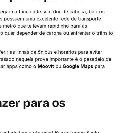
hegar na faculdade sem dor de cabeça, bairros
es possuem uma excelente rede de transporte
e metrô que te levam rapidinho para as
ão quer depender de carona ou enfrentar o trânsito
rir as linhas de ônibus e horários para evitar
trasado naquela prova importante é o pesadelo de
 usar apps como o
Moovit
ou
Google Maps
para
azer para os
 cidade tem a oferecer! Bairros como Santo