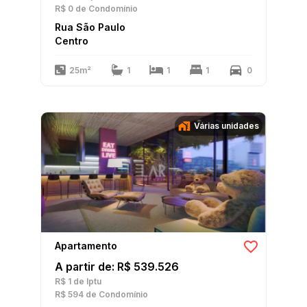
R$ 0
de Condomínio
Rua São Paulo
Centro
25m²
1
1
1
0
Várias unidades
Apartamento
A partir de: R$ 539.526
R$ 1
de Iptu
R$ 594
de Condomínio