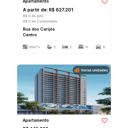
Apartamento
A partir de: R$ 627.201
R$ 0
de Iptu
R$ 0
de Condomínio
Rua dos Carijós
Centro
56m²+
2
2
1+
0
Várias unidades
Apartamento