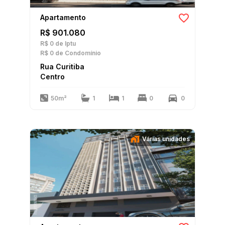
Apartamento
R$ 901.080
R$ 0
de Iptu
R$ 0
de Condomínio
Rua Curitiba
Centro
50m²
1
1
0
0
Várias unidades