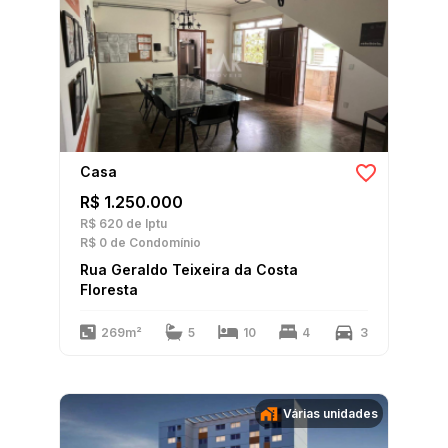
Casa
R$ 1.250.000
R$ 620
de Iptu
R$ 0
de Condomínio
Rua Geraldo Teixeira da Costa
Floresta
269m²
5
10
4
3
Várias unidades