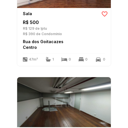
Sala
R$ 500
R$ 129
de Iptu
R$ 390
de Condomínio
Rua dos Goitacazes
Centro
47m²
1
0
0
0