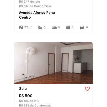
R$ 247
de Iptu
R$ 617
de Condomínio
Avenida Afonso Pena
Centro
77m²
0
0
0
0
Sala
R$ 500
R$ 104
de Iptu
R$ 385
de Condomínio