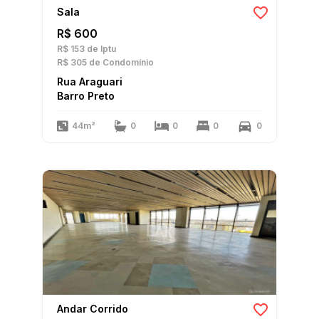
Sala
R$ 600
R$ 153
de Iptu
R$ 305
de Condomínio
Rua Araguari
Barro Preto
44m²
0
0
0
0
Andar Corrido