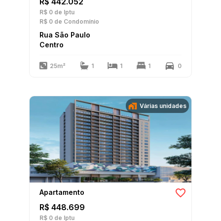
R$ 442.052
R$ 0
de Iptu
R$ 0
de Condomínio
Rua São Paulo
Centro
25m²
1
1
1
0
Várias unidades
Apartamento
R$ 448.699
R$ 0
de Iptu