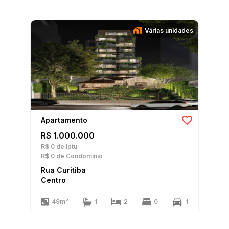
Várias unidades
Apartamento
R$ 1.000.000
R$ 0
de Iptu
R$ 0
de Condomínio
Rua Curitiba
Centro
49m²
1
2
0
1