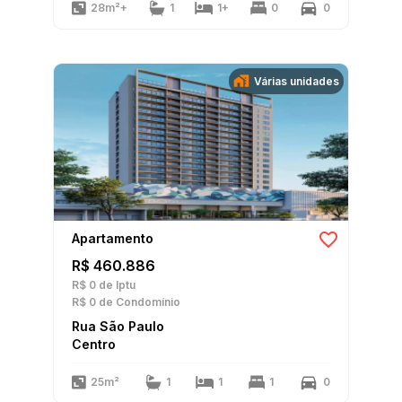
28m²+
1
1+
0
0
Várias unidades
Apartamento
R$ 460.886
R$ 0
de Iptu
R$ 0
de Condomínio
Rua São Paulo
Centro
25m²
1
1
1
0