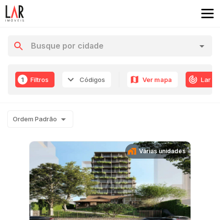
1
Filtros
Códigos
Ver mapa
Lar R
Ordem Padrão
Várias unidades