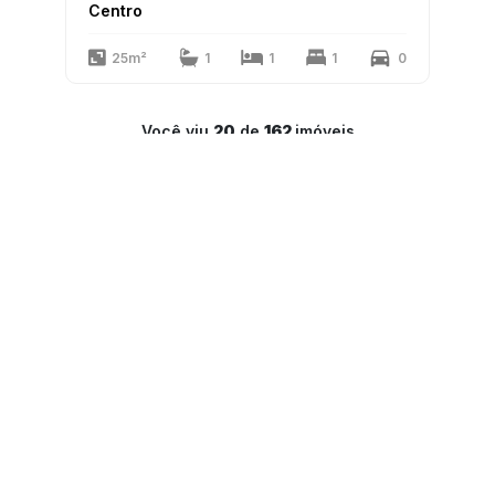
Centro
25m²
1
1
1
0
Você viu
20
de
162
imóveis
1
2
3
4
5
6
7
8
9
LAR Imóveis
Copyright 2025
PJ-1341
Todos os direitos reservados