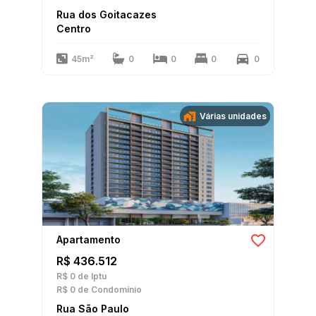
Rua dos Goitacazes
Centro
45m²
0
0
0
0
Várias unidades
Apartamento
R$ 436.512
R$ 0
de Iptu
R$ 0
de Condomínio
Rua São Paulo