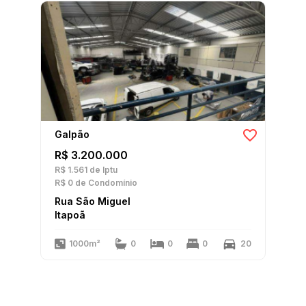
Galpão
R$ 3.200.000
R$ 1.561
de Iptu
R$ 0
de Condomínio
Rua São Miguel
Itapoã
1000m²
0
0
0
20