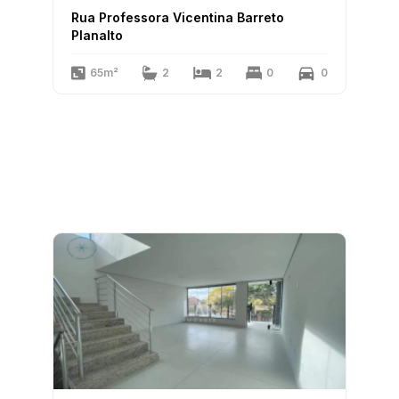
Rua Professora Vicentina Barreto
Planalto
65m²
2
2
0
0