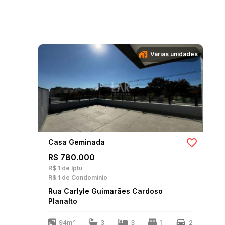
Várias unidades
Casa Geminada
R$ 780.000
R$ 1
de Iptu
R$ 1
de Condomínio
Rua Carlyle Guimarães Cardoso
Planalto
94m²
3
3
1
2