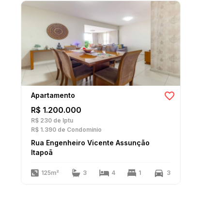
Apartamento
R$ 1.200.000
R$ 230
de Iptu
R$ 1.390
de Condomínio
Rua Engenheiro Vicente Assunção
Itapoã
125m²
3
4
1
3