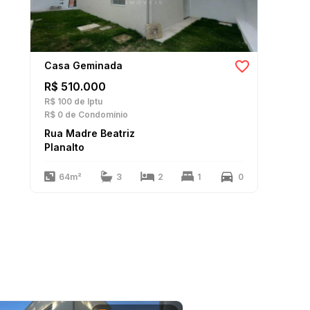
Casa Geminada
R$ 510.000
R$ 100
de Iptu
R$ 0
de Condomínio
Rua Madre Beatriz
Planalto
64m²
3
2
1
0