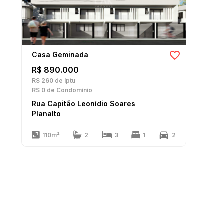
Casa Geminada
R$ 890.000
R$ 260
de Iptu
R$ 0
de Condomínio
Rua Capitão Leonídio Soares
Planalto
110m²
2
3
1
2