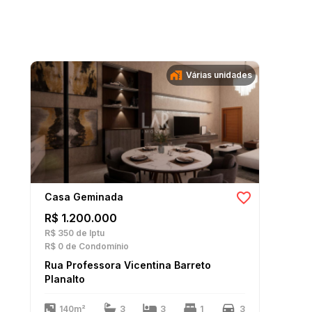
Várias unidades
Casa Geminada
R$ 1.200.000
R$ 350
de Iptu
R$ 0
de Condomínio
Rua Professora Vicentina Barreto
Planalto
140m²
3
3
1
3