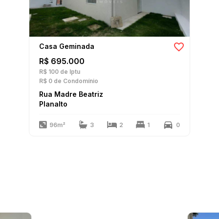
Casa Geminada
R$ 695.000
R$ 100
de Iptu
R$ 0
de Condomínio
Rua Madre Beatriz
Planalto
96m²
3
2
1
0