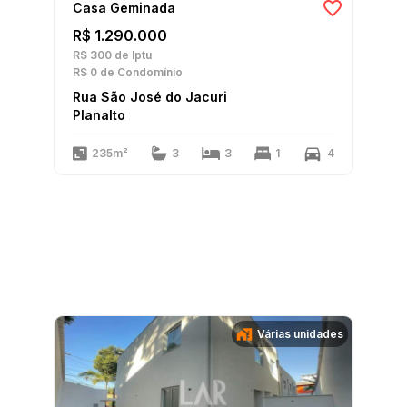
Casa Geminada
R$ 1.290.000
R$ 300
de Iptu
R$ 0
de Condomínio
Rua São José do Jacuri
Planalto
235m²
3
3
1
4
Várias unidades