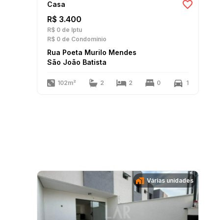
Casa
R$ 3.400
R$ 0
de Iptu
R$ 0
de Condomínio
Rua Poeta Murilo Mendes
São João Batista
102m²
2
2
0
1
Várias unidades