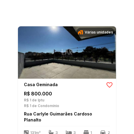
Várias unidades
Casa Geminada
R$ 800.000
R$ 1
de Iptu
R$ 1
de Condomínio
Rua Carlyle Guimarães Cardoso
Planalto
131m²
3
3
1
2