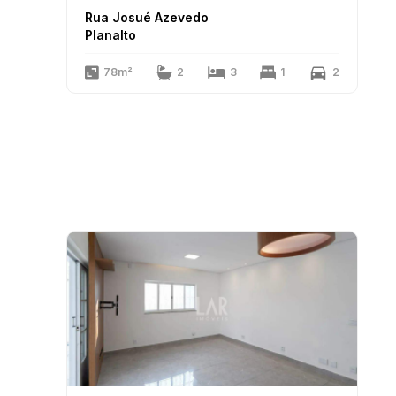
Rua Josué Azevedo
Planalto
78m²
2
3
1
2