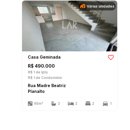
Várias unidades
Casa Geminada
R$ 490.000
R$ 1
de Iptu
R$ 1
de Condomínio
Rua Madre Beatriz
Planalto
65m²
2
2
2
1