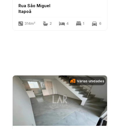
Rua São Miguel
Itapoã
314m²
2
4
1
6
Várias unidades