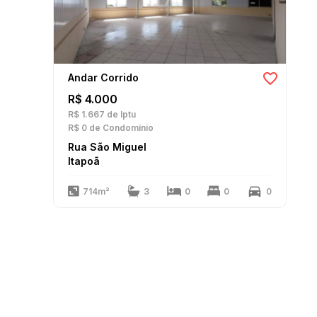
Andar Corrido
R$ 4.000
R$ 1.667
de Iptu
R$ 0
de Condomínio
Rua São Miguel
Itapoã
714m²
3
0
0
0