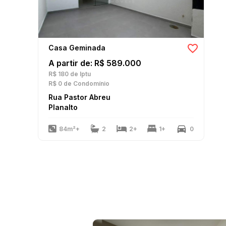
Casa Geminada
A partir de: R$ 589.000
R$ 180
de Iptu
R$ 0
de Condomínio
Rua Pastor Abreu
Planalto
84m²+
2
2+
1+
0