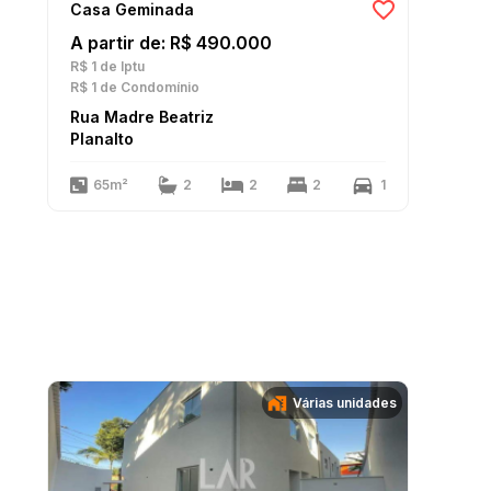
Casa Geminada
A partir de: R$ 490.000
R$ 1
de Iptu
R$ 1
de Condomínio
Rua Madre Beatriz
Planalto
65m²
2
2
2
1
Várias unidades