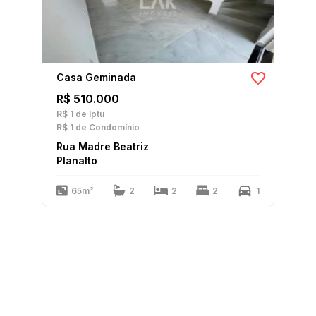
Casa Geminada
R$ 510.000
R$ 1
de Iptu
R$ 1
de Condomínio
Rua Madre Beatriz
Planalto
65m²
2
2
2
1