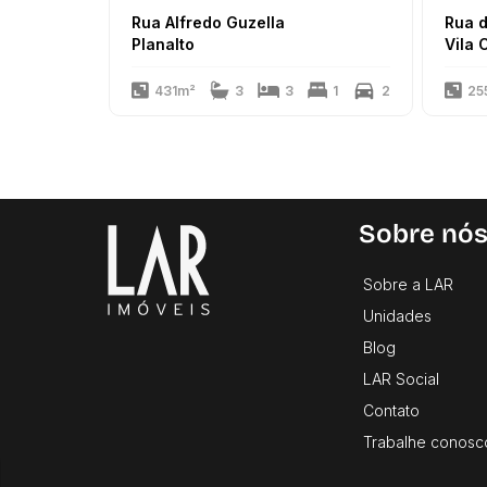
Rua Alfredo Guzella
Rua d
Planalto
Vila 
431m²
3
3
1
2
25
Sobre nó
Sobre a LAR
Unidades
Blog
LAR Social
Contato
Trabalhe conosc