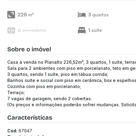
226
3
m²
quartos
0
1
elevadores
suíte
Sobre o imóvel
Casa à venda no Planalto 226,52m², 3 quartos, 1 suíte, terra
Sala para 2 ambientes com piso em porcelanato, teto em ge
3 quartos, sendo 1 suíte, piso em tábua corrida;
Banhos suíte e social com piso em cerâmica, box e espelhos
Cozinha com piso em porcelanato;
Terraço;
7 vagas de garagem, sendo 2 cobertas.
(Os preços e informações poderão sofrer mudanças. Solici
Características
Cód:
87947