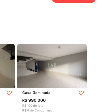
Casa Geminada
Casa
R$ 990.000
R$ 800.
R$ 100
de Iptu
R$ 180
de I
R$ 0
de Condomínio
R$ 0
de Con