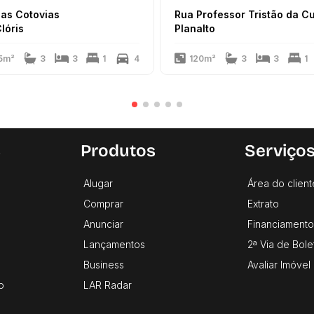
as Cotovias
Rua Professor Tristão da C
Clóris
Planalto
5m²
3
3
1
4
120m²
3
3
1
s
Produtos
Serviço
Alugar
Área do client
Comprar
Extrato
Anunciar
Financiamento
Lançamentos
2ª Via de Bole
Business
Avaliar Imóvel
o
LAR Radar