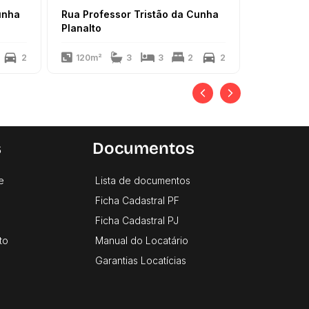
unha
Rua Professor Tristão da Cunha
Rua Rodri
Planalto
Planalto
2
120m²
3
3
2
2
122m²
s
Documentos
e
Lista de documentos
Ficha Cadastral PF
Ficha Cadastral PJ
to
Manual do Locatário
Garantias Locatícias