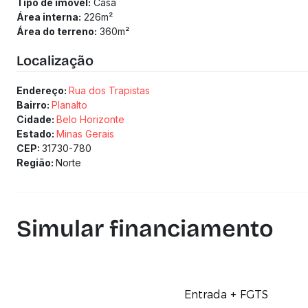
Tipo de imóvel:
Casa
Área interna:
226
m²
Área do terreno:
360
m²
Localização
Endereço:
Rua dos Trapistas
Bairro:
Planalto
Cidade:
Belo Horizonte
Estado:
Minas Gerais
CEP:
31730-780
Região:
Norte
Simular financiamento