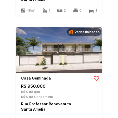
48m²
1
2
0
1
Várias unidades
Casa Geminada
R$ 950.000
R$ 0
de Iptu
R$ 0
de Condomínio
Rua Professor Benevenuto
Santa Amélia