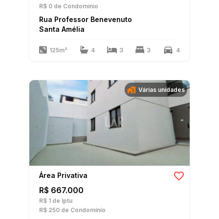
R$ 0
de Condomínio
Rua Professor Benevenuto
Santa Amélia
125m²
4
3
3
4
Várias unidades
Área Privativa
R$ 667.000
R$ 1
de Iptu
R$ 250
de Condomínio