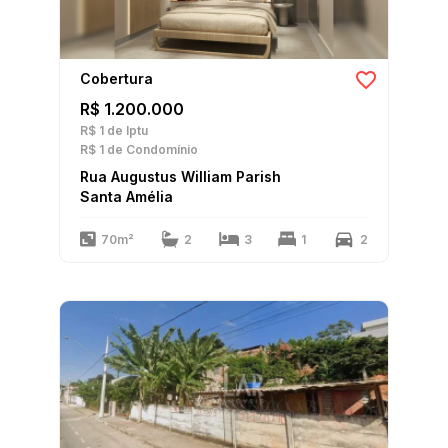
Cobertura
R$ 1.200.000
R$ 1
de Iptu
R$ 1
de Condomínio
Rua Augustus William Parish
Santa Amélia
70m²
2
3
1
2