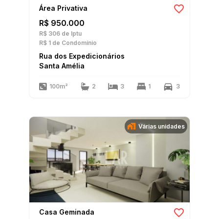
Área Privativa
R$ 950.000
R$ 306
de Iptu
R$ 1
de Condomínio
Rua dos Expedicionários
Santa Amélia
100m²
2
3
1
3
Várias unidades
Casa Geminada