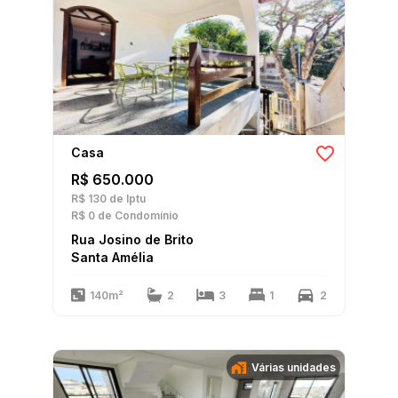
Casa
R$ 650.000
R$ 130
de Iptu
R$ 0
de Condomínio
Rua Josino de Brito
Santa Amélia
140m²
2
3
1
2
Várias unidades