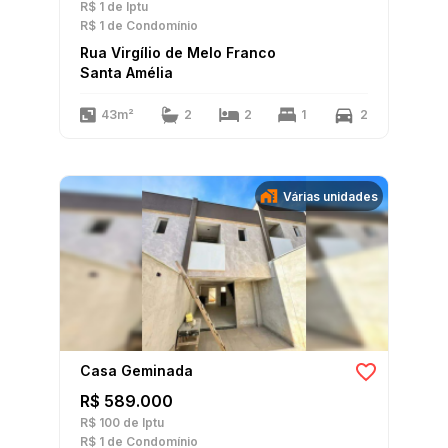
R$ 1
de Iptu
R$ 1
de Condomínio
Rua Virgílio de Melo Franco
Santa Amélia
43m²
2
2
1
2
Várias unidades
Casa Geminada
R$ 589.000
R$ 100
de Iptu
R$ 1
de Condomínio