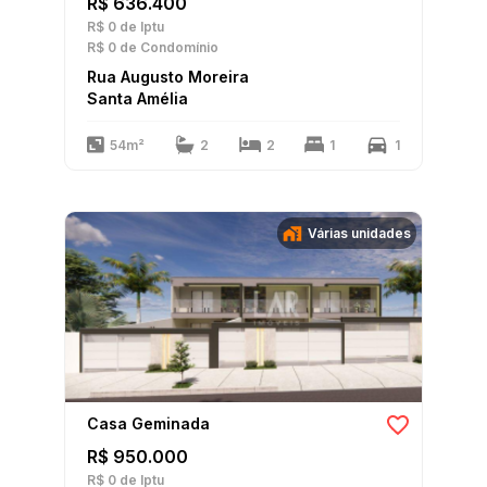
R$ 636.400
R$ 0
de Iptu
R$ 0
de Condomínio
Rua Augusto Moreira
Santa Amélia
54m²
2
2
1
1
Várias unidades
Casa Geminada
R$ 950.000
R$ 0
de Iptu