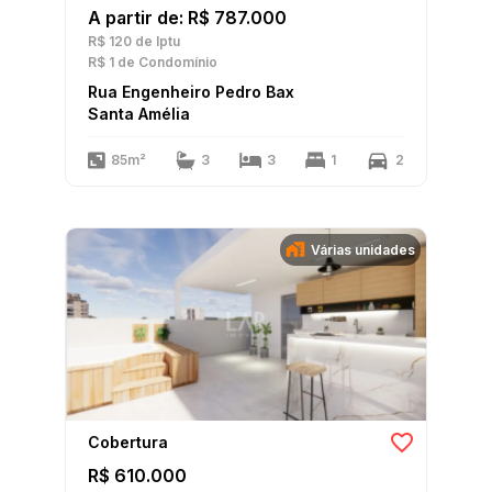
A partir de: R$ 787.000
R$ 120
de Iptu
R$ 1
de Condomínio
Rua Engenheiro Pedro Bax
Santa Amélia
85m²
3
3
1
2
Várias unidades
Cobertura
R$ 610.000