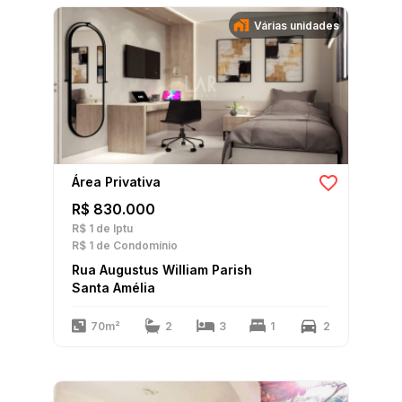
Várias unidades
Área Privativa
R$ 830.000
R$ 1
de Iptu
R$ 1
de Condomínio
Rua Augustus William Parish
Santa Amélia
70m²
2
3
1
2