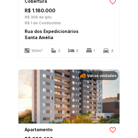
Cobertura
R$ 1.180.000
R$ 306
de Iptu
R$ 1
de Condomínio
Rua dos Expedicionários
Santa Amélia
100m²
2
3
1
4
Várias unidades
Apartamento