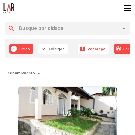
1
Filtros
Códigos
Ver mapa
Lar R
Ordem Padrão