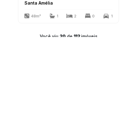
Santa Amélia
48m²
1
2
0
1
Você viu
20
de
112
imóveis
1
2
3
4
5
6
LAR Imóveis
Copyright 2025
PJ-1341
Todos os direitos reservados