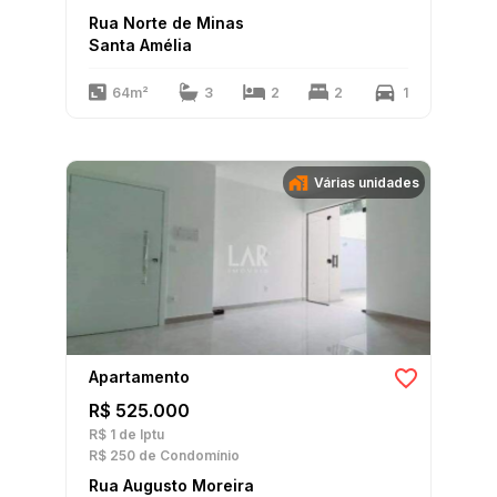
Rua Norte de Minas
Santa Amélia
64m²
3
2
2
1
Várias unidades
Apartamento
R$ 525.000
R$ 1
de Iptu
R$ 250
de Condomínio
Rua Augusto Moreira