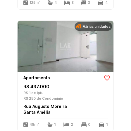
125m²
4
3
3
4
Várias unidades
Apartamento
R$ 437.000
R$ 1
de Iptu
R$ 250
de Condomínio
Rua Augusto Moreira
Santa Amélia
48m²
1
2
0
1