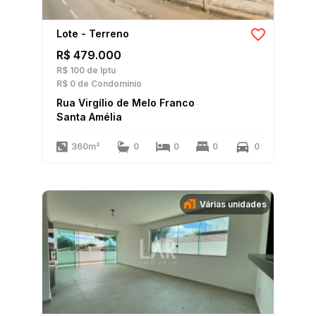
Lote - Terreno
R$ 479.000
R$ 100
de Iptu
R$ 0
de Condomínio
Rua Virgílio de Melo Franco
Santa Amélia
360m²
0
0
0
0
Várias unidades