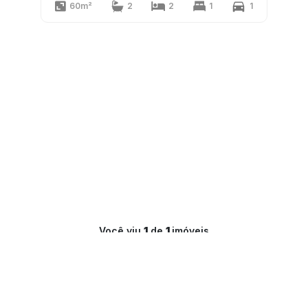
60m²
2
2
1
1
Você viu
1
de
1
imóveis
1