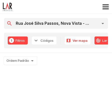
1
Filtros
Códigos
Ver mapa
Lar R
Ordem Padrão