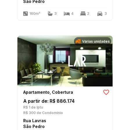
São Pedro
160m²
3
4
2
3
Várias unidades
Apartamento, Cobertura
A partir de: R$ 886.174
R$ 1
de Iptu
R$ 300
de Condomínio
Rua Lavras
São Pedro