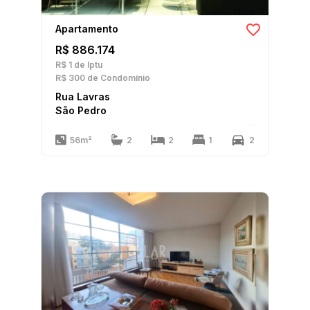
Apartamento
R$ 886.174
R$ 1
de Iptu
R$ 300
de Condomínio
Rua Lavras
São Pedro
56m²
2
2
1
2