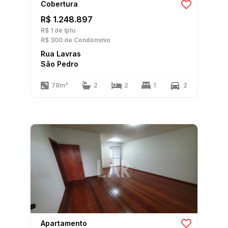
Cobertura
R$ 1.248.897
R$ 1
de Iptu
R$ 300
de Condomínio
Rua Lavras
São Pedro
78m²
2
2
1
2
Apartamento