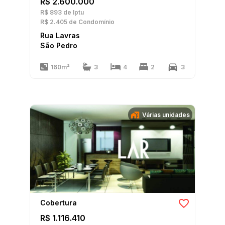
R$ 2.600.000
R$ 893
de Iptu
R$ 2.405
de Condomínio
Rua Lavras
São Pedro
160m²
3
4
2
3
Várias unidades
Cobertura
R$ 1.116.410