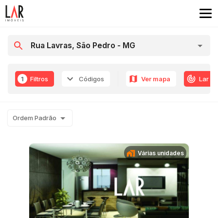
1
Filtros
Códigos
Ver mapa
Lar R
Ordem Padrão
Várias unidades