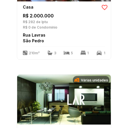
Casa
R$ 2.000.000
R$ 282
de Iptu
R$ 0
de Condomínio
Rua Lavras
São Pedro
210m²
3
5
1
1
Várias unidades